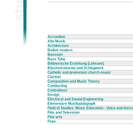
Accordion
Alte Musik
Architecture
Ballett modern
Bassoon
Bass Tuba
Bildnerische Erziehung (Lehramt)
Blasinstrumente und Schlagwerk
Catholic and protestant church music
Clarinet
Composition and Music Theory
Conducting
Contrabass
Design
Electrical and Sound Engineering
Elementare Musikpädagogik
Field of Studies: Music Education - Voice and Inst
Film and Television
Fine arts
Flute