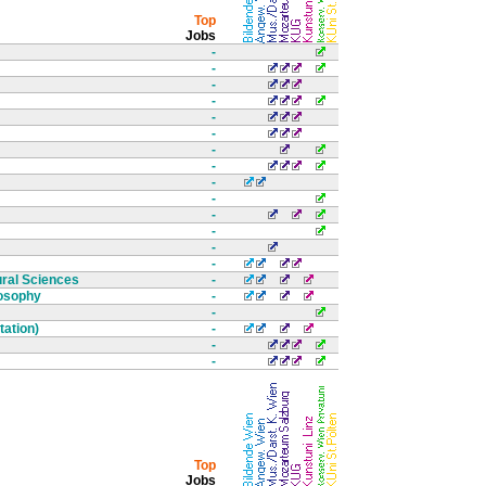
Top
Jobs
-
-
-
-
-
-
-
-
-
-
-
-
-
-
ural Sciences
-
losophy
-
-
tation)
-
-
-
Top
Jobs