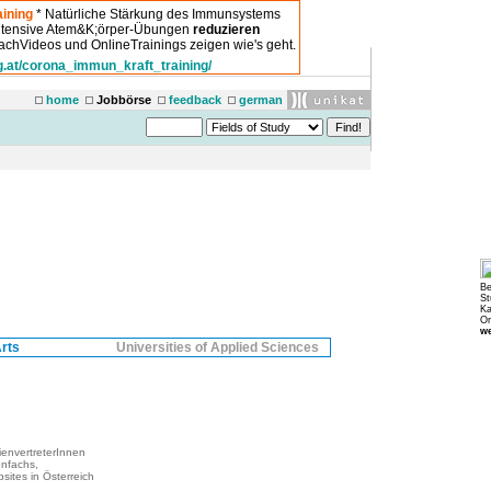
ining
* Natürliche Stärkung des Immunsystems
intensive Atem&K;örper-Übungen
reduzieren
chVideos und OnlineTrainings zeigen wie's geht.
g.at/corona_immun_kraft_training/
home
Jobbörse
feedback
german
Be
St
Ka
Or
we
Arts
Universities of Applied Sciences
ienvertreterInnen
enfachs,
sites in Österreich