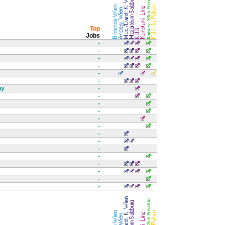
Top
Jobs
-
-
-
-
-
-
hy
-
-
-
-
-
-
-
-
-
-
-
-
-
-