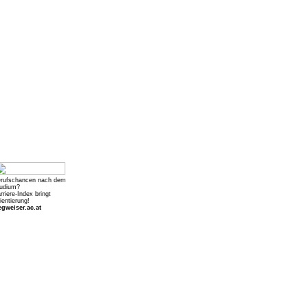
rufschancen nach dem
udium?
rriere-Index bringt
ientierung!
gweiser.ac.at