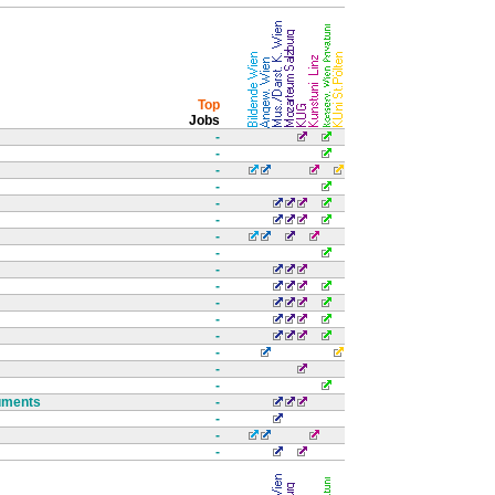
Top
Jobs
-
-
-
-
-
-
-
-
-
-
-
-
-
-
-
-
ruments
-
-
-
-