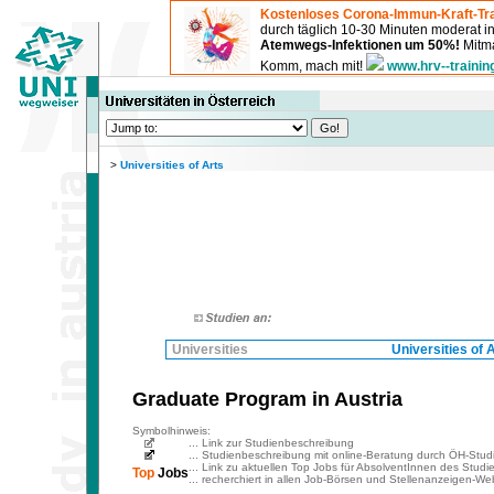
Kostenloses Corona-Immun-Kraft-Tra
durch täglich 10-30 Minuten moderat 
Atemwegs-Infektionen um 50%!
Mitma
Komm, mach mit!
www.hrv--trainin
>
Universities of Arts
Universities
Universities of 
Graduate Program
in Austria
Symbolhinweis:
... Link zur Studienbeschreibung
... Studienbeschreibung mit online-Beratung durch ÖH-Stud
... Link zu aktuellen Top Jobs für AbsolventInnen des Studi
Top
Jobs
... recherchiert in allen Job-Börsen und Stellenanzeigen-Web