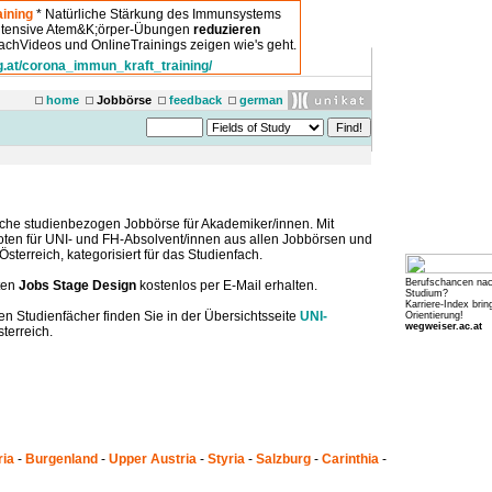
ining
* Natürliche Stärkung des Immunsystems
intensive Atem&K;örper-Übungen
reduzieren
chVideos und OnlineTrainings zeigen wie's geht.
g.at/corona_immun_kraft_training/
home
Jobbörse
feedback
german
che studienbezogen Jobbörse für Akademiker/innen. Mit
boten für UNI- und FH-Absolvent/innen aus allen Jobbörsen und
sterreich, kategorisiert für das Studienfach.
Berufschancen na
ten
Jobs Stage Design
kostenlos per E-Mail erhalten.
Studium?
Karriere-Index brin
en Studienfächer finden Sie in der Übersichtsseite
UNI-
Orientierung!
wegweiser.ac.at
terreich.
ria
-
Burgenland
-
Upper Austria
-
Styria
-
Salzburg
-
Carinthia
-