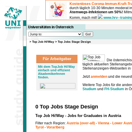
Kostenloses Corona-Immun-Kraft-Tra
durch täglich 10-30 Minuten moderat 
Atemwegs-Infektionen um 50%!
Mitma
Komm, mach mit!
www.hrv--trainin
>
Top Job Hi!Way
>
Top Jobs Stage Design
Für Arbeitgeber
Die österreichis
täglich aktuellen Stellenange
Mit dem TopJob Hi!Way
Stellenanzeigen-Webseiten in Ö
einfach und effizient
AkademikerInnen
Jetzt
anmelden
und die neues
finden.
Weitere Top Jobs für die ander
Studium
und
FH-Studium
in Ös
0 Top Jobs Stage Design
Top Job Hi!Way - Jobs for Graduates in Austria
Filter nach Region:
Austria (over-all)
-
Vienna
-
Lower Aust
Tyrol
-
Vorarlberg