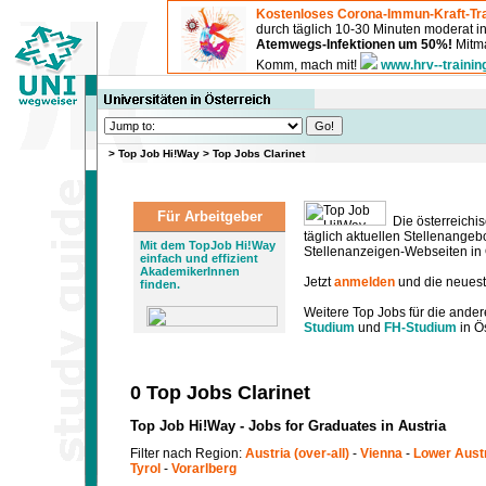
Kostenloses Corona-Immun-Kraft-Tra
durch täglich 10-30 Minuten moderat 
Atemwegs-Infektionen um 50%!
Mitma
Komm, mach mit!
www.hrv--trainin
>
Top Job Hi!Way
>
Top Jobs Clarinet
Für Arbeitgeber
Die österreichis
täglich aktuellen Stellenange
Mit dem TopJob Hi!Way
Stellenanzeigen-Webseiten in Ö
einfach und effizient
AkademikerInnen
Jetzt
anmelden
und die neues
finden.
Weitere Top Jobs für die ander
Studium
und
FH-Studium
in Ös
0 Top Jobs Clarinet
Top Job Hi!Way - Jobs for Graduates in Austria
Filter nach Region:
Austria (over-all)
-
Vienna
-
Lower Aust
Tyrol
-
Vorarlberg