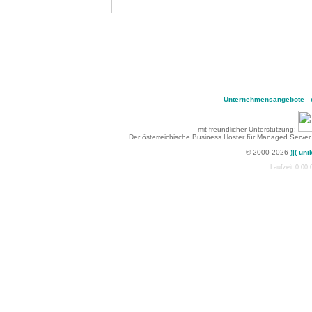
Unternehmensangebote
-
mit freundlicher Unterstützung:
Der österreichische Business Hoster für Managed Server
© 2000-2026
)|( uni
Laufzeit:0:00