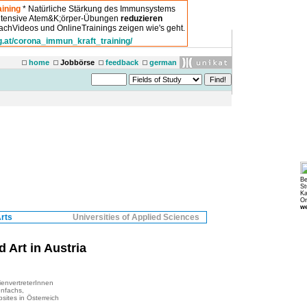
ining
* Natürliche Stärkung des Immunsystems
intensive Atem&K;örper-Übungen
reduzieren
chVideos und OnlineTrainings zeigen wie's geht.
g.at/corona_immun_kraft_training/
home
Jobbörse
feedback
german
Be
St
Ka
Or
we
Arts
Universities of Applied Sciences
 Art in Austria
ienvertreterInnen
enfachs,
sites in Österreich