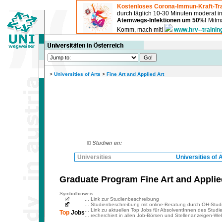
Kostenloses Corona-Immun-Kraft-Tra
durch täglich 10-30 Minuten moderat 
Atemwegs-Infektionen um 50%!
Mitma
Komm, mach mit!
www.hrv--trainin
>
Universities of Arts
>
Fine Art and Applied Art
Universities
Universities of 
Graduate Program Fine Art and Applied
Symbolhinweis:
... Link zur Studienbeschreibung
... Studienbeschreibung mit online-Beratung durch ÖH-Stud
... Link zu aktuellen Top Jobs für AbsolventInnen des Studi
Top
Jobs
... recherchiert in allen Job-Börsen und Stellenanzeigen-Web