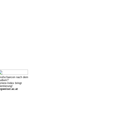
rufschancen nach dem
udium?
rriere-Index bringt
ientierung!
gweiser.ac.at