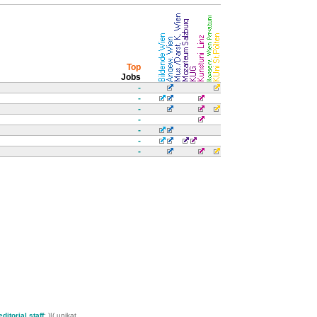
Top
Jobs
-
-
-
-
-
-
-
editorial staff
: )|( unikat