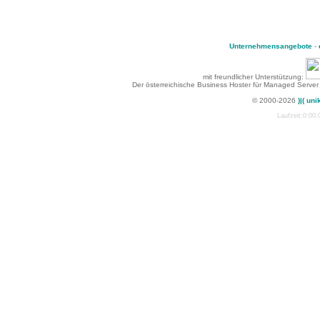
Unternehmensangebote
-
mit freundlicher Unterstützung:
Der österreichische Business Hoster für Managed Server
© 2000-2026
)|( uni
Laufzeit:0:00