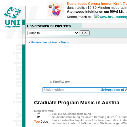
Kostenloses Corona-Immun-Kraft-Tra
durch täglich 10-30 Minuten moderat 
Atemwegs-Infektionen um 50%!
Mitma
Komm, mach mit!
www.hrv--trainin
>
Universities of Arts
>
Music
Universities
Universities of 
Graduate Program Music in Austria
Symbolhinweis:
... Link zur Studienbeschreibung
... Studienbeschreibung mit online-Beratung durch ÖH-Stud
... Link zu aktuellen Top Jobs für AbsolventInnen des Studi
Top
Jobs
... recherchiert in allen Job-Börsen und Stellenanzeigen-Web