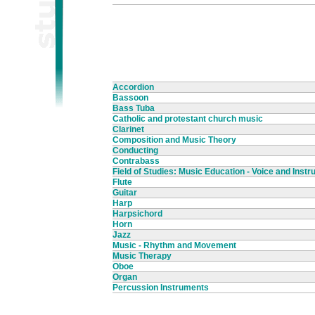
Accordion
Bassoon
Bass Tuba
Catholic and protestant church music
Clarinet
Composition and Music Theory
Conducting
Contrabass
Field of Studies: Music Education - Voice and Inst
Flute
Guitar
Harp
Harpsichord
Horn
Jazz
Music - Rhythm and Movement
Music Therapy
Oboe
Organ
Percussion Instruments