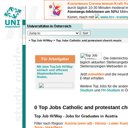
Kostenloses Corona-Immun-Kraft-Tra
durch täglich 10-30 Minuten moderat 
Atemwegs-Infektionen um 50%!
Mitma
Komm, mach mit!
www.hrv--trainin
>
Top Job Hi!Way
>
Top Jobs Catholic and protestant church music
Die österreichis
Für Arbeitgeber
täglich aktuellen Stellenange
Stellenanzeigen-Webseiten in Ö
Mit dem TopJob Hi!Way
einfach und effizient
AkademikerInnen
Jetzt
anmelden
und die neues
finden.
E-Mail erhalten.
Weitere Top Jobs für die ander
Studium
und
FH-Studium
in Ös
0 Top Jobs Catholic and protestant c
Top Job Hi!Way - Jobs for Graduates in Austria
Filter nach Region:
Austria (over-all)
-
Vienna
-
Lower Aust
Tyrol
-
Vorarlberg