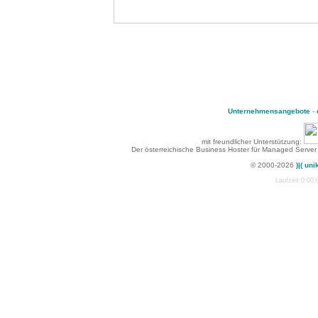
Unternehmensangebote
-
mit freundlicher Unterstützung:
Der österreichische Business Hoster für Managed Server
© 2000-2026
)|( uni
Laufzeit:0:00