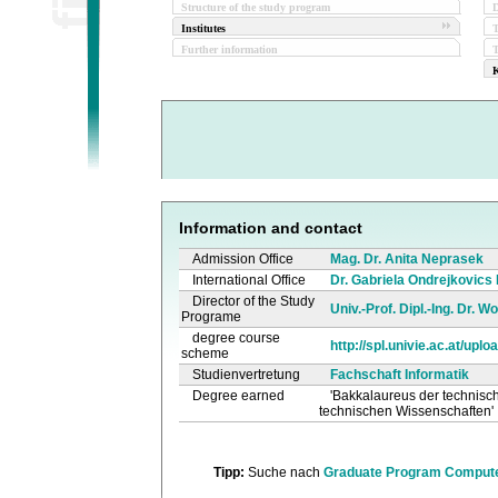
Structure of the study program
D
Institutes
Further information
T
K
Information and contact
Admission Office
Mag. Dr. Anita Neprasek
International Office
Dr. Gabriela Ondrejkovics
Director of the Study
Univ.-Prof. Dipl.-Ing. Dr. W
Programe
degree course
http://spl.univie.ac.at/upl
scheme
Studienvertretung
Fachschaft Informatik
Degree earned
'Bakkalaureus der technisc
technischen Wissenschaften'
Tipp:
Suche nach
Graduate Program Compute