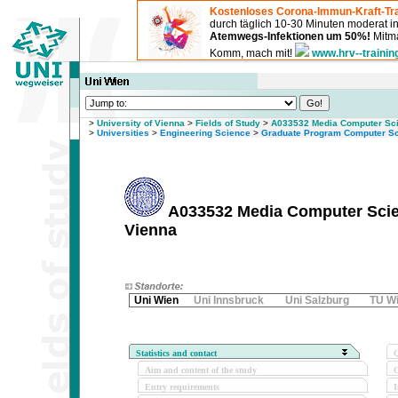
Kostenloses Corona-Immun-Kraft-Tra
durch täglich 10-30 Minuten moderat 
Atemwegs-Infektionen um 50%!
Mitma
Komm, mach mit!
www.hrv--trainin
>
University of Vienna
>
Fields of Study
>
A033532 Media Computer Sci
>
Universities
>
Engineering Science
>
Graduate Program Computer S
A033532 Media Computer Scien
Vienna
Uni Wien
Uni Innsbruck
Uni Salzburg
TU W
Statistics and contact
Q
Aim and content of the study
O
Entry requirements
I