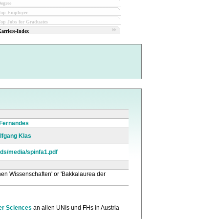
egree
Top Employer
op Jobs for Graduates
arriere-Index
 Fernandes
olfgang Klas
oads/media/spinfa1.pdf
hen Wissenschaften' or 'Bakkalaurea der
r Sciences
an allen UNIs und FHs in Austria