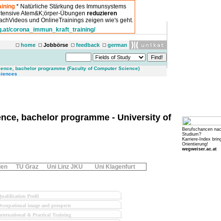
ining
* Natürliche Stärkung des Immunsystems
intensive Atem&K;örper-Übungen
reduzieren
chVideos und OnlineTrainings zeigen wie's geht.
g.at/corona_immun_kraft_training/
home
Jobbörse
feedback
german
ence, bachelor programme (Faculty of Computer Science)
ciences
ce, bachelor programme - University of
Berufschancen na
Studium?
Karriere-Index brin
Orientierung!
wegweiser.ac.at
ien
TU Graz
Uni Linz JKU
Uni Klagenfurt
ualification Profil
ccupational image and prospects
nternational & Practical Training