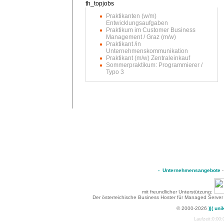
Praktikanten (w/m)
Entwicklungsaufgaben
Praktikum im Customer Business
Management / Graz (m/w)
Praktikant /in
Unternehmenskommunikation
Praktikant (m/w) Zentraleinkauf
Sommerpraktikum: Programmierer /
Typo 3
-
Unternehmensangebote
mit freundlicher Unterstützung:
Der österreichische Business Hoster für Managed Server
© 2000-2026
)|( uni
Laufzeit:0:00