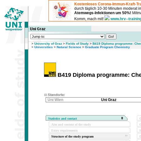
Kostenloses Corona-Immun-Kraft-Tra
durch täglich 10-30 Minuten moderat 
Atemwegs-Infektionen um 50%!
Mitma
Komm, mach mit!
www.hrv--trainin
>
University of Graz
>
Fields of Study
>
B419 Diploma programme: Chemi
>
Universities
>
Natural Science
>
Graduate Program Chemistry
B419 Diploma programme: Chemi
Uni Wien
Uni Graz
Statistics and contact
Q
Aim and content of the study
O
Entry requirements
I
Structure of the study program
D