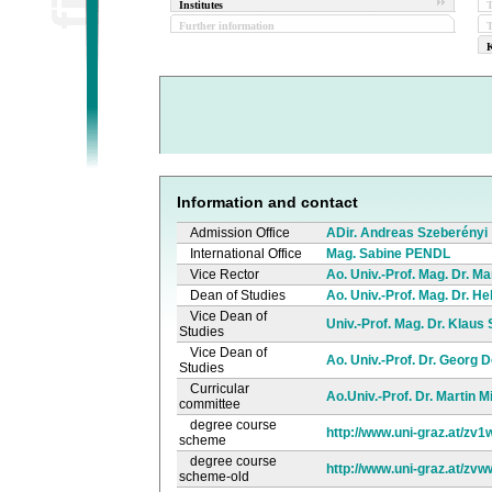
Institutes
Further information
T
K
Information and contact
Admission Office
ADir. Andreas Szeberényi
International Office
Mag. Sabine PENDL
Vice Rector
Ao. Univ.-Prof. Mag. Dr. M
Dean of Studies
Ao. Univ.-Prof. Mag. Dr. H
Vice Dean of
Univ.-Prof. Mag. Dr. Klaus
Studies
Vice Dean of
Ao. Univ.-Prof. Dr. Georg 
Studies
Curricular
Ao.Univ.-Prof. Dr. Martin M
committee
degree course
http://www.uni-graz.at/zv
scheme
degree course
http://www.uni-graz.at/zv
scheme-old