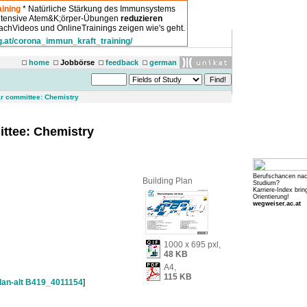
ining
* Natürliche Stärkung des Immunsystems
intensive Atem&K;örper-Übungen
reduzieren
chVideos und OnlineTrainings zeigen wie's geht.
g.at/corona_immun_kraft_training/
home
Jobbörse
feedback
german
ar committee: Chemistry
ittee: Chemistry
Berufschancen na
Building Plan
Studium?
Karriere-Index brin
Orientierung!
wegweiser.ac.at
1000 x 695 pxl,
48 KB
A4,
115 KB
lan-alt B419_4011154
]