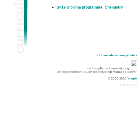
B419 Diploma programme: Chemistry
-
Unternehmensangebote
mit freundlicher Unterstützung:
Der österreichische Business Hoster für Managed Server
© 2000-2026
)|( uni
Laufzeit:0:00