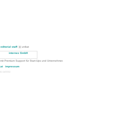
-
editorial staff
: )|( unikat
 mit Premium Support für Start-Ups und Unternehmer.
kat
impressum
:00.045550