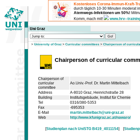
Kostenloses Corona-Immun-Kraft-Tra
durch täglich 10-30 Minuten moderat 
Atemwegs-Infektionen um 50%!
Mitma
Komm, mach mit!
www.hrv--trainin
>
University of Graz
>
Curricular committees
>
Chairperson of curricul
Chairperson of curricular comm
Chairperson of
curricular
Ao.Univ.-Prof. Dr. Martin Mittelbach
committee
Address
A-8010 Graz, Heinrichstraße 28
Building
Institutsgebäude
, Institut für Chemie
Tel
0316/380-5353
Fax
-695353
E-Mail
martin.mittelbach@uni-graz.at
Web
http://www.kfunigraz.ac.at/nawaro/
[
Studienplan nach UniSTG B419_4011154
] [
Studienp