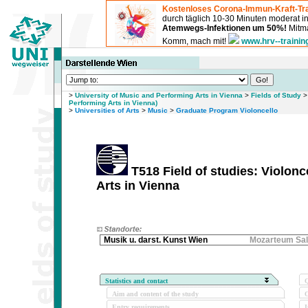
Kostenloses Corona-Immun-Kraft-Tra
durch täglich 10-30 Minuten moderat 
Atemwegs-Infektionen um 50%!
Mitma
Komm, mach mit!
www.hrv--trainin
>
University of Music and Performing Arts in Vienna
>
Fields of Study
Performing Arts in Vienna)
>
Universities of Arts
>
Music
>
Graduate Program Violoncello
T518 Field of studies: Violonc
Arts in Vienna
Musik u. darst. Kunst Wien
Mozarteum Sal
Statistics and contact
Q
Aim and content of the study
O
Entry requirements
I