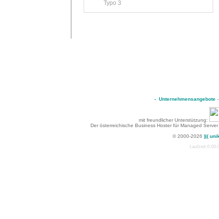
Typo 3
-
Unternehmensangebote
mit freundlicher Unterstützung:
Der österreichische Business Hoster für Managed Server
© 2000-2026
)|( uni
Laufzeit:0:00