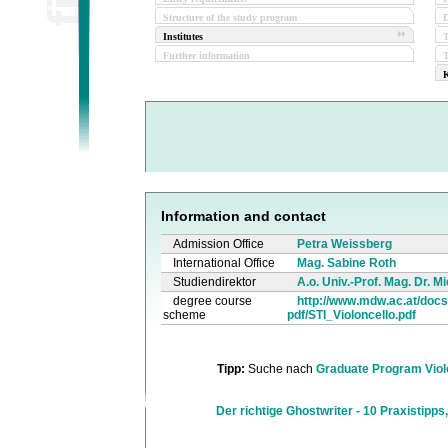
Structure of the study program
D
Institutes
Further information
T
K
Information and contact
Admission Office
Petra Weissberg
International Office
Mag. Sabine Roth
Studiendirektor
A.o. Univ.-Prof. Mag. Dr. 
degree course
http://www.mdw.ac.at/docs/
scheme
pdf/STI_Violoncello.pdf
Tipp:
Suche nach
Graduate Program Viol
Der richtige Ghostwriter - 10 Praxistipps,