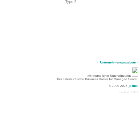
Typo 3
-
Unternehmensangebote
mit freundlicher Unterstützung:
Der österreichische Business Hoster für Managed Server
© 2000-2026
)|( uni
Laufzeit:0:00