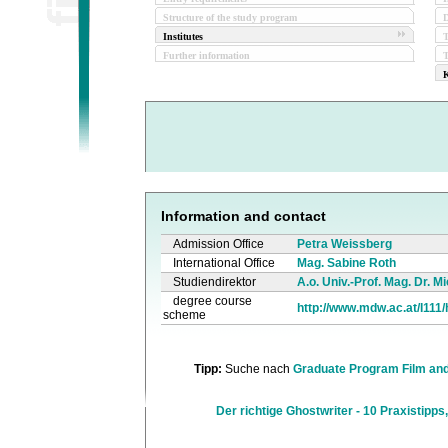
Structure of the study program
D
Institutes
Further information
T
K
Information and contact
Admission Office
Petra Weissberg
International Office
Mag. Sabine Roth
Studiendirektor
A.o. Univ.-Prof. Mag. Dr. 
degree course
http://www.mdw.ac.at/I111/
scheme
Tipp:
Suche nach
Graduate Program Film and
Der richtige Ghostwriter - 10 Praxistipps,