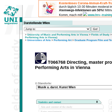
Kostenloses Corona-Immun-Kraft-Tra
durch täglich 10-30 Minuten moderat 
Atemwegs-Infektionen um 50%!
Mitma
Komm, mach mit!
www.hrv--trainin
>
University of Music and Performing Arts in Vienna
>
Fields of Study
Performing Arts in Vienna)
>
Universities of Arts
>
Performing Art
>
Graduate Program Film and Te
T066768 Directing, master pro
Performing Arts in Vienna
Musik u. darst. Kunst Wien
Statistics and contact
Q
Aim and content of the study
O
Entry requirements
I