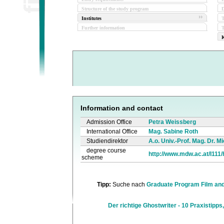
Structure of the study program
D
Institutes
Further information
T
K
Information and contact
Admission Office
Petra Weissberg
International Office
Mag. Sabine Roth
Studiendirektor
A.o. Univ.-Prof. Mag. Dr. 
degree course
http://www.mdw.ac.at/I111/
scheme
Tipp:
Suche nach
Graduate Program Film and
Der richtige Ghostwriter - 10 Praxistipps,