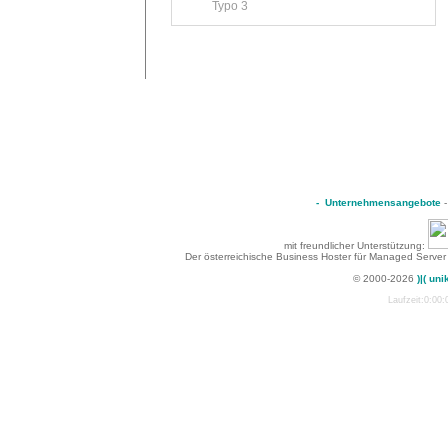
Typo 3
-
Unternehmensangebote
mit freundlicher Unterstützung:
Der österreichische Business Hoster für Managed Server
© 2000-2026
)|( uni
Laufzeit:0:00