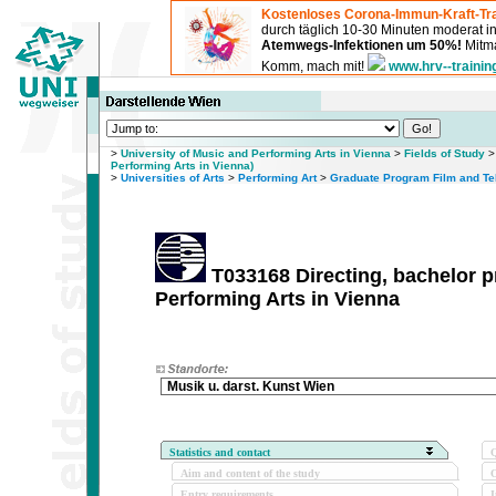
Kostenloses Corona-Immun-Kraft-Tra
durch täglich 10-30 Minuten moderat 
Atemwegs-Infektionen um 50%!
Mitma
Komm, mach mit!
www.hrv--trainin
>
University of Music and Performing Arts in Vienna
>
Fields of Study
Performing Arts in Vienna)
>
Universities of Arts
>
Performing Art
>
Graduate Program Film and Te
T033168 Directing, bachelor p
Performing Arts in Vienna
Musik u. darst. Kunst Wien
Statistics and contact
Q
Aim and content of the study
O
Entry requirements
I