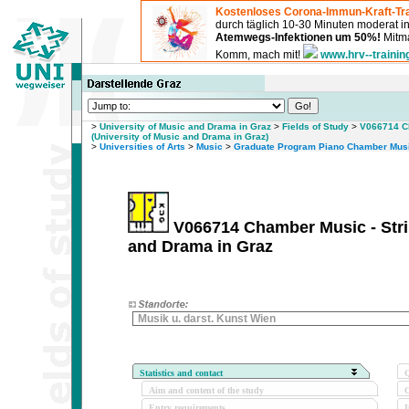
Kostenloses Corona-Immun-Kraft-Tra
durch täglich 10-30 Minuten moderat 
Atemwegs-Infektionen um 50%!
Mitma
Komm, mach mit!
www.hrv--trainin
>
University of Music and Drama in Graz
>
Fields of Study
>
V066714 Ch
(University of Music and Drama in Graz)
>
Universities of Arts
>
Music
>
Graduate Program Piano Chamber Mus
V066714 Chamber Music - Stri
and Drama in Graz
Musik u. darst. Kunst Wien
Statistics and contact
Q
Aim and content of the study
O
Entry requirements
I