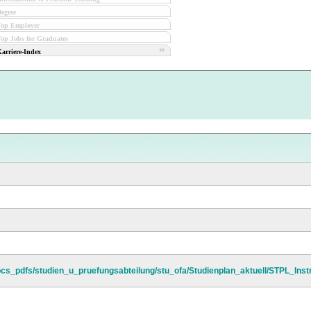
egree
Top Employer
op Jobs for Graduates
arriere-Index
ocs_pdfs/studien_u_pruefungsabteilung/stu_ofa/Studienplan_aktuell/STPL_Ins