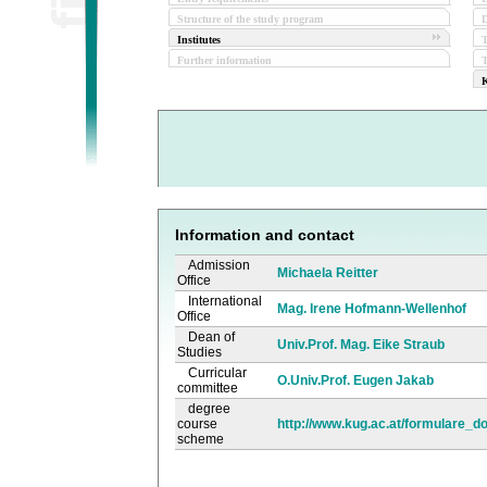
Structure of the study program
D
Institutes
Further information
T
K
Information and contact
Admission
Michaela Reitter
Office
International
Mag. Irene Hofmann-Wellenhof
Office
Dean of
Univ.Prof. Mag. Eike Straub
Studies
Curricular
O.Univ.Prof. Eugen Jakab
committee
degree
course
http://www.kug.ac.at/formulare_d
scheme