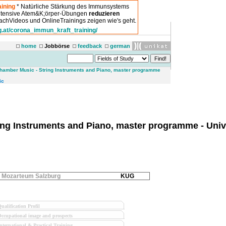
ining
* Natürliche Stärkung des Immunsystems
intensive Atem&K;örper-Übungen
reduzieren
chVideos und OnlineTrainings zeigen wie's geht.
g.at/corona_immun_kraft_training/
home
Jobbörse
feedback
german
amber Music - String Instruments and Piano, master programme
ic
ng Instruments and Piano, master programme - Unive
Mozarteum Salzburg
KUG
ualification Profil
ccupational image and prospects
nternational & Practical Training