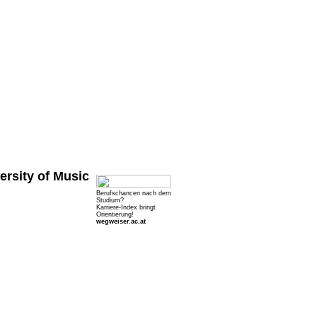
rsity of Music
Berufschancen nach dem
Studium?
Karriere-Index bringt
Orientierung!
wegweiser.ac.at