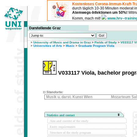
Kostenloses Corona-Immun-Kraft-Tra
durch täglich 10-30 Minuten moderat 
Atemwegs-Infektionen um 50%!
Mitma
Komm, mach mit!
www.hrv--trainin
>
University of Music and Drama in Graz
>
Fields of Study
>
V033117 Vi
>
Universities of Arts
>
Music
>
Graduate Program Viola
V033117 Viola, bachelor progr
Musik u. darst. Kunst Wien
Mozarteum Sal
Statistics and contact
Q
Aim and content of the study
O
Entry requirements
I
Structure of the study program
D