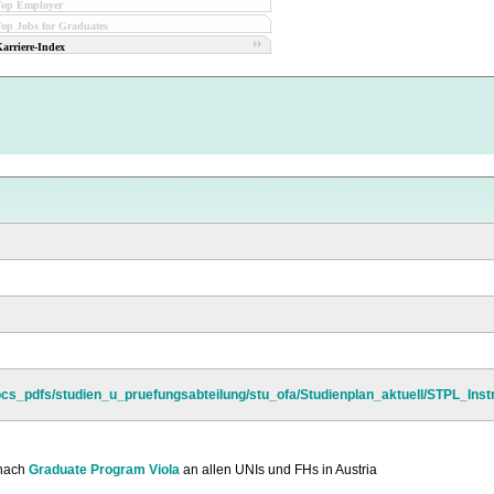
Top Employer
op Jobs for Graduates
arriere-Index
ocs_pdfs/studien_u_pruefungsabteilung/stu_ofa/Studienplan_aktuell/STPL_Ins
nach
Graduate Program Viola
an allen UNIs und FHs in Austria