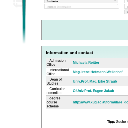
Institutes
Further information
T
K
Information and contact
Admission
Michaela Reitter
Office
International
Mag. Irene Hofmann-Wellenhof
Office
Dean of
Univ.Prof. Mag. Eike Straub
Studies
Curricular
O.Univ.Prof. Eugen Jakab
committee
degree
course
http://www.kug.ac.at/formulare_d
scheme
Tipp:
Suche 