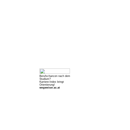
Berufschancen nach dem
Studium?
Karriere-Index bringt
Orientierung!
wegweiser.ac.at