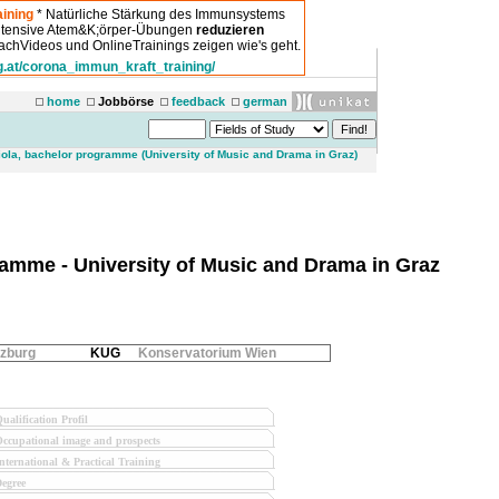
ining
* Natürliche Stärkung des Immunsystems
intensive Atem&K;örper-Übungen
reduzieren
chVideos und OnlineTrainings zeigen wie's geht.
g.at/corona_immun_kraft_training/
home
Jobbörse
feedback
german
ola, bachelor programme (University of Music and Drama in Graz)
amme - University of Music and Drama in Graz
zburg
KUG
Konservatorium Wien
ualification Profil
ccupational image and prospects
nternational & Practical Training
egree