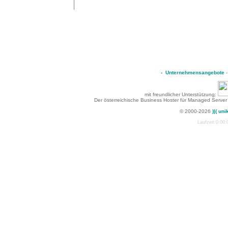
-
Unternehmensangebote
mit freundlicher Unterstützung:
Der österreichische Business Hoster für Managed Server
© 2000-2026
)|( uni
Laufzeit:0:00