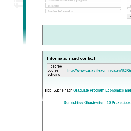
Structure of the study program
D
Institutes
Further information
T
K
Information and contact
degree
course
http://www.uzr.at/fileadmin/daten/U
scheme
Tipp:
Suche nach
Graduate Program Economics and
Der richtige Ghostwriter - 10 Praxistipps