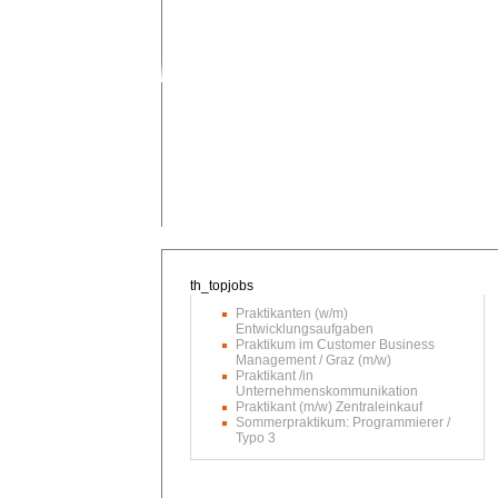
Praktikanten (w/m)
Entwicklungsaufgaben
Praktikum im Customer Business
Management / Graz (m/w)
Praktikant /in
Unternehmenskommunikation
Praktikant (m/w) Zentraleinkauf
Sommerpraktikum: Programmierer /
Typo 3