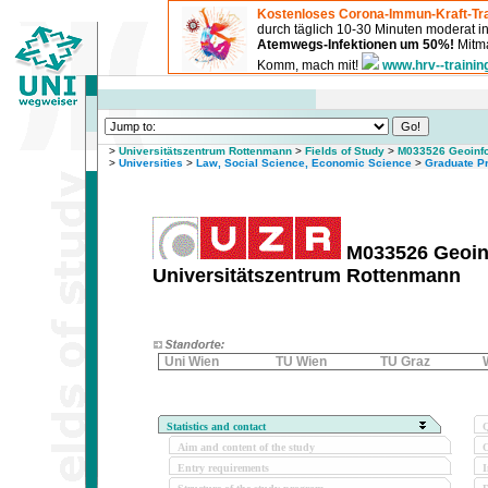
Kostenloses Corona-Immun-Kraft-Tra
durch täglich 10-30 Minuten moderat 
Atemwegs-Infektionen um 50%!
Mitma
Komm, mach mit!
www.hrv--trainin
>
Universitätszentrum Rottenmann
>
Fields of Study
>
M033526 Geoinfo
>
Universities
>
Law, Social Science, Economic Science
>
Graduate P
M033526 Geoinf
Universitätszentrum Rottenmann
Uni Wien
TU Wien
TU Graz
Statistics and contact
Q
Aim and content of the study
O
Entry requirements
I