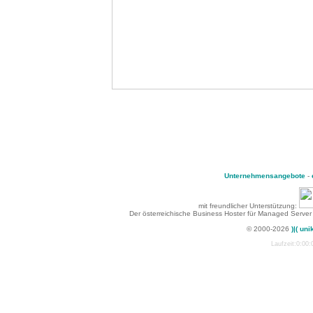
Unternehmensangebote
-
mit freundlicher Unterstützung:
Der österreichische Business Hoster für Managed Server
© 2000-2026
)|( uni
Laufzeit:0:00