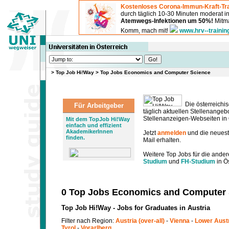
Kostenloses Corona-Immun-Kraft-Tra
durch täglich 10-30 Minuten moderat 
Atemwegs-Infektionen um 50%!
Mitma
Komm, mach mit!
www.hrv--trainin
>
Top Job Hi!Way
>
Top Jobs Economics and Computer Science
Die österreichis
Für Arbeitgeber
täglich aktuellen Stellenange
Stellenanzeigen-Webseiten in Ö
Mit dem TopJob Hi!Way
einfach und effizient
AkademikerInnen
Jetzt
anmelden
und die neues
finden.
Mail erhalten.
Weitere Top Jobs für die ander
Studium
und
FH-Studium
in Ös
0 Top Jobs Economics and Computer 
Top Job Hi!Way - Jobs for Graduates in Austria
Filter nach Region:
Austria (over-all)
-
Vienna
-
Lower Aust
Tyrol
-
Vorarlberg