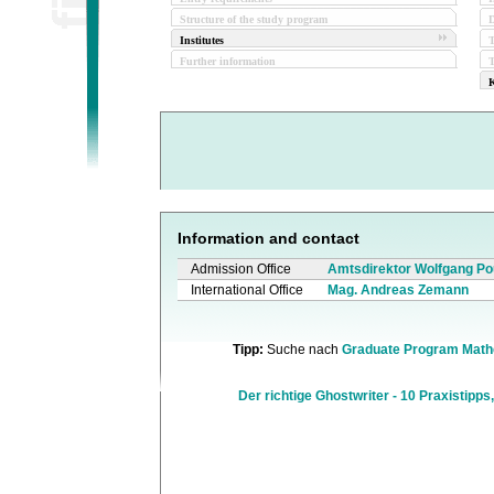
Structure of the study program
D
Institutes
Further information
T
K
Information and contact
Admission Office
Amtsdirektor Wolfgang P
International Office
Mag. Andreas Zemann
Tipp:
Suche nach
Graduate Program Math
Der richtige Ghostwriter - 10 Praxistipps,