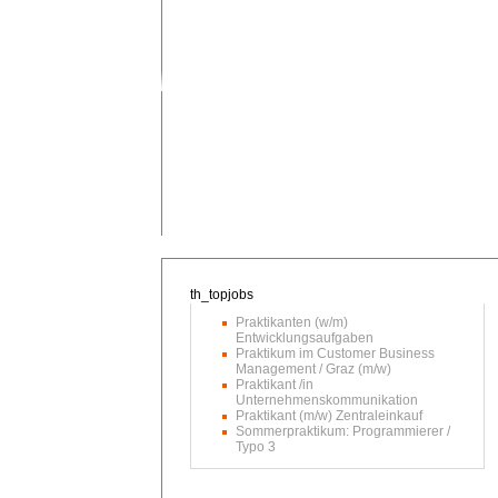
Praktikanten (w/m)
Entwicklungsaufgaben
Praktikum im Customer Business
Management / Graz (m/w)
Praktikant /in
Unternehmenskommunikation
Praktikant (m/w) Zentraleinkauf
Sommerpraktikum: Programmierer /
Typo 3