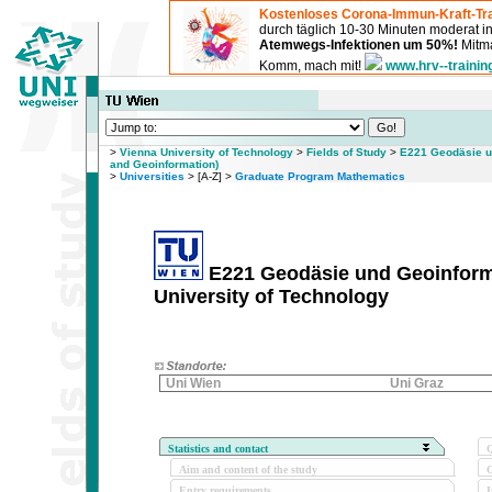
Kostenloses Corona-Immun-Kraft-Tra
durch täglich 10-30 Minuten moderat 
Atemwegs-Infektionen um 50%!
Mitma
Komm, mach mit!
www.hrv--trainin
>
Vienna University of Technology
>
Fields of Study
>
E221 Geodäsie un
and Geoinformation)
>
Universities
> [A-Z] >
Graduate Program Mathematics
E221 Geodäsie und Geoinforma
University of Technology
Uni Wien
Uni Graz
Statistics and contact
Q
Aim and content of the study
O
Entry requirements
I