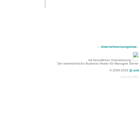
-
Unternehmensangebote
mit freundlicher Unterstützung:
Der österreichische Business Hoster für Managed Server
© 2000-2026
)|( uni
Laufzeit:0:00