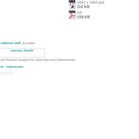
1001 x 1403 pxl,
110 KB
A4,
159 KB
-
editorial staff
: )|( unikat
 mit Premium Support für Start-Ups und Unternehmer.
kat
impressum
:00.051126