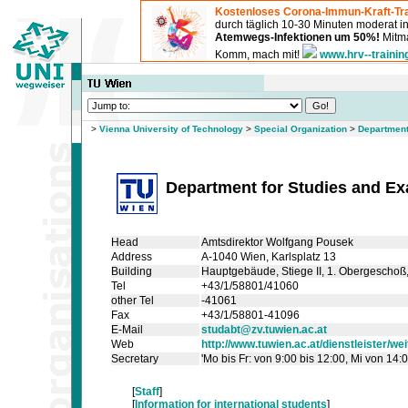
Kostenloses Corona-Immun-Kraft-Tra
durch täglich 10-30 Minuten moderat 
Atemwegs-Infektionen um 50%!
Mitma
Komm, mach mit!
www.hrv--trainin
>
Vienna University of Technology
>
Special Organization
>
Department
Department for Studies and E
Head
Amtsdirektor Wolfgang Pousek
Address
A-1040 Wien, Karlsplatz 13
Building
Hauptgebäude
, Stiege II
, 1. Obergeschoß
Tel
+43/1/58801/41060
other Tel
-41061
Fax
+43/1/58801-41096
E-Mail
studabt@zv.tuwien.ac.at
Web
http://www.tuwien.ac.at/dienstleister/w
Secretary
'Mo bis Fr: von 9:00 bis 12:00, Mi von 14:0
[
Staff
]
[
Information for international students
]