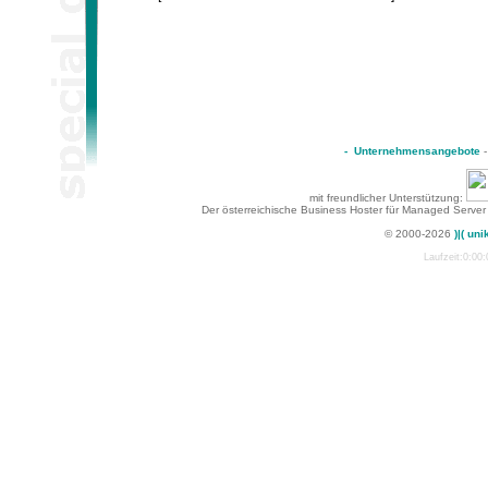
-
Unternehmensangebote
mit freundlicher Unterstützung:
Der österreichische Business Hoster für Managed Server
© 2000-2026
)|( uni
Laufzeit:0:00