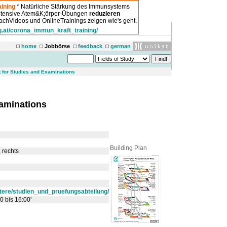
ining
* Natürliche Stärkung des Immunsystems
intensive Atem&K;örper-Übungen
reduzieren
chVideos und OnlineTrainings zeigen wie's geht.
g.at/corona_immun_kraft_training/
home
Jobbörse
feedback
german
 for Studies and Examinations
xaminations
Building Plan
, rechts
eitere/studien_und_pruefungsabteilung/
0 bis 16:00'