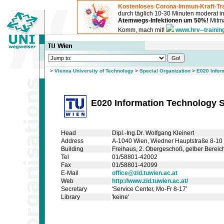
Kostenloses Corona-Immun-Kraft-Tra
durch täglich 10-30 Minuten moderat 
Atemwegs-Infektionen um 50%!
Mitma
Komm, mach mit!
www.hrv--trainin
>
Vienna University of Technology
>
Special Organization
>
E020 Infor
E020 Information Technology S
Head
Dipl.-Ing.Dr. Wolfgang Kleinert
Address
A-1040 Wien, Wiedner Hauptstraße 8-10
Building
Freihaus
, 2. Obergeschoß
, gelber Bereic
Tel
01/58801-42002
Fax
01/58801-42099
E-Mail
office@zid.tuwien.ac.at
Web
http://www.zid.tuwien.ac.at/
Secretary
'Service Center, Mo-Fr 8-17'
Library
'keine'