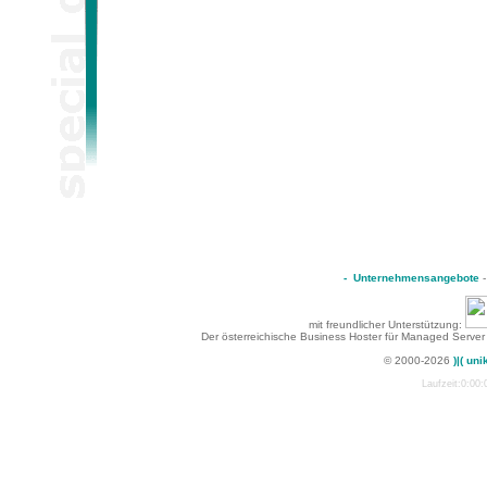
-
Unternehmensangebote
mit freundlicher Unterstützung:
Der österreichische Business Hoster für Managed Server
© 2000-2026
)|( uni
Laufzeit:0:00