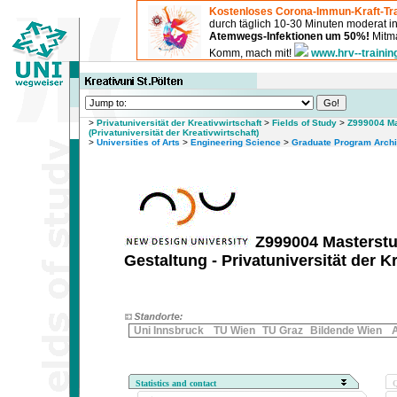
Kostenloses Corona-Immun-Kraft-Tra
durch täglich 10-30 Minuten moderat 
Atemwegs-Infektionen um 50%!
Mitma
Komm, mach mit!
www.hrv--trainin
>
Privatuniversität der Kreativwirtschaft
>
Fields of Study
>
Z999004 Ma
(Privatuniversität der Kreativwirtschaft)
>
Universities of Arts
>
Engineering Science
>
Graduate Program Archi
Z999004 Masterstu
Gestaltung - Privatuniversität der K
Uni Innsbruck
TU Wien
TU Graz
Bildende Wien
Statistics and contact
Q