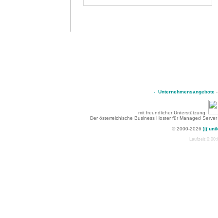
-
Unternehmensangebote
mit freundlicher Unterstützung:
Der österreichische Business Hoster für Managed Server
© 2000-2026
)|( uni
Laufzeit:0:00