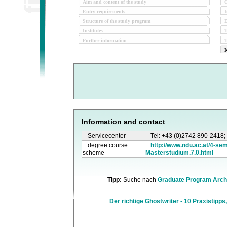
Aim and content of the study
O
Entry requirements
I
Structure of the study program
D
Institutes
Further information
T
K
Information and contact
Servicecenter
Tel: +43 (0)2742 890-2418; 
degree course
http://www.ndu.ac.at/4-se
scheme
Masterstudium.7.0.html
Tipp:
Suche nach
Graduate Program Arch
Der richtige Ghostwriter - 10 Praxistipps,