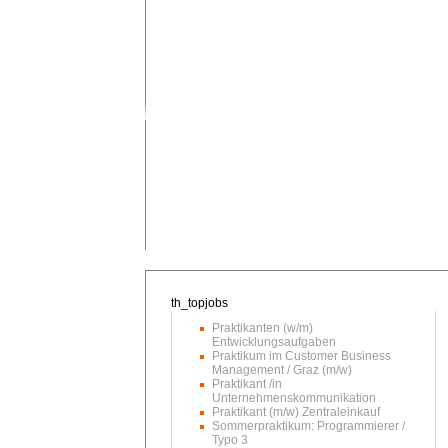
Praktikanten (w/m)
Entwicklungsaufgaben
Praktikum im Customer Business
Management / Graz (m/w)
Praktikant /in
Unternehmenskommunikation
Praktikant (m/w) Zentraleinkauf
Sommerpraktikum: Programmierer /
Typo 3