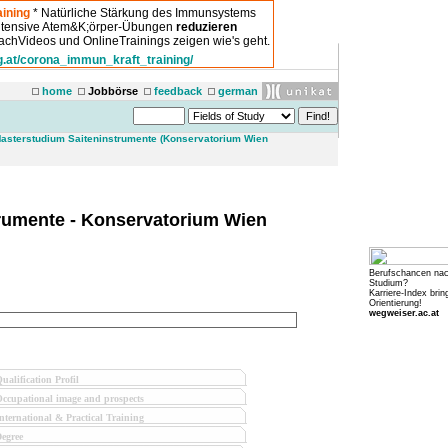
ining
* Natürliche Stärkung des Immunsystems
intensive Atem&K;örper-Übungen
reduzieren
chVideos und OnlineTrainings zeigen wie's geht.
g.at/corona_immun_kraft_training/
home
Jobbörse
feedback
german
asterstudium Saiteninstrumente (Konservatorium Wien
rumente - Konservatorium Wien
Berufschancen na
Studium?
Karriere-Index brin
Orientierung!
wegweiser.ac.at
ualification Profil
ccupational image and prospects
nternational & Practical Training
egree