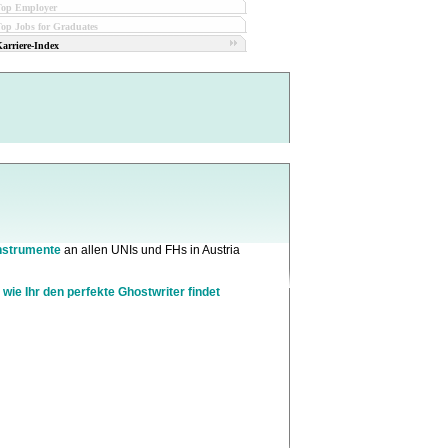
Top Employer
op Jobs for Graduates
arriere-Index
nstrumente
an allen UNIs und FHs in Austria
 wie Ihr den perfekte Ghostwriter findet