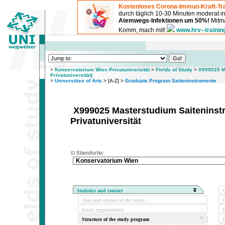
Kostenloses Corona-Immun-Kraft-Tra
durch täglich 10-30 Minuten moderat 
Atemwegs-Infektionen um 50%!
Mitma
Komm, mach mit!
www.hrv--trainin
>
Konservatorium Wien Privatuniversität
>
Fields of Study
>
X999025 M
Privatuniversität)
>
Universities of Arts
> [A-Z] >
Graduate Program Saiteninstrumente
X999025 Masterstudium Saiteninst
Privatuniversität
Konservatorium Wien
Statistics and contact
Q
Aim and content of the study
O
Entry requirements
I
Structure of the study program
D