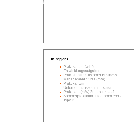
Praktikanten (w/m)
Entwicklungsaufgaben
Praktikum im Customer Business
Management / Graz (m/w)
Praktikant /in
Unternehmenskommunikation
Praktikant (m/w) Zentraleinkauf
Sommerpraktikum: Programmierer /
Typo 3