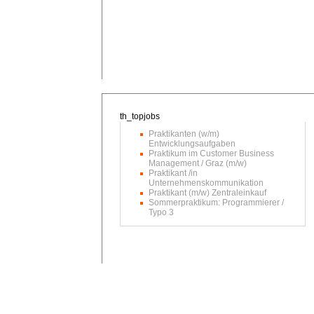
Praktikanten (w/m)
Entwicklungsaufgaben
Praktikum im Customer Business
Management / Graz (m/w)
Praktikant /in
Unternehmenskommunikation
Praktikant (m/w) Zentraleinkauf
Sommerpraktikum: Programmierer /
Typo 3