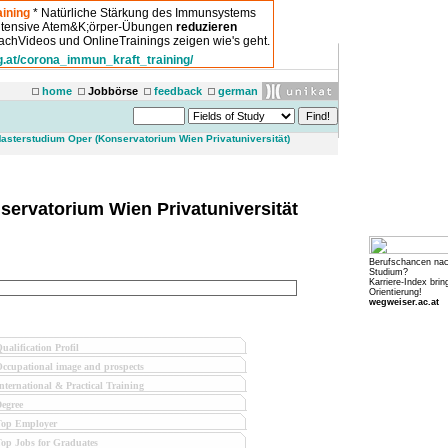
ining
* Natürliche Stärkung des Immunsystems
intensive Atem&K;örper-Übungen
reduzieren
chVideos und OnlineTrainings zeigen wie's geht.
g.at/corona_immun_kraft_training/
home
Jobbörse
feedback
german
sterstudium Oper (Konservatorium Wien Privatuniversität)
ervatorium Wien Privatuniversität
Berufschancen na
Studium?
Karriere-Index brin
Orientierung!
wegweiser.ac.at
ualification Profil
ccupational image and prospects
nternational & Practical Training
egree
Top Employer
op Jobs for Graduates