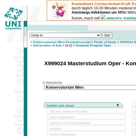
Kostenloses Corona-Immun-Kraft-Tra
durch täglich 10-30 Minuten moderat 
Atemwegs-Infektionen um 50%!
Mitma
Komm, mach mit!
www.hrv--trainin
>
Konservatorium Wien Privatuniversität
>
Fields of Study
>
X999024 Ma
>
Universities of Arts
> [A-Z] >
Graduate Program Oper
X999024 Masterstudium Oper - Kons
Konservatorium Wien
Statistics and contact
Q
Aim and content of the study
O
Entry requirements
I
Structure of the study program
D
Institutes
Further information
T