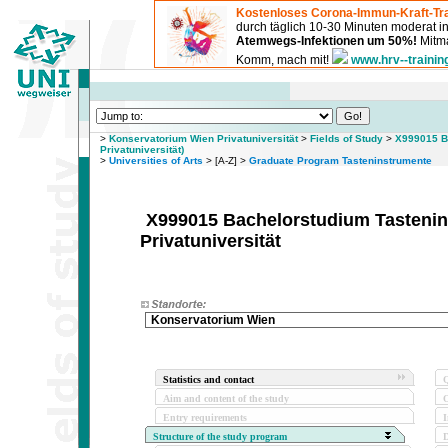
Kostenloses Corona-Immun-Kraft-Tra
durch täglich 10-30 Minuten moderat 
Atemwegs-Infektionen um 50%!
Mitma
Komm, mach mit!
www.hrv--trainin
>
Konservatorium Wien Privatuniversität
>
Fields of Study
>
X999015 B
Privatuniversität)
>
Universities of Arts
> [A-Z] >
Graduate Program Tasteninstrumente
X999015 Bachelorstudium Tastenin
Privatuniversität
Konservatorium Wien
Statistics and contact
Q
Aim and content of the study
O
Entry requirements
I
Structure of the study program
D