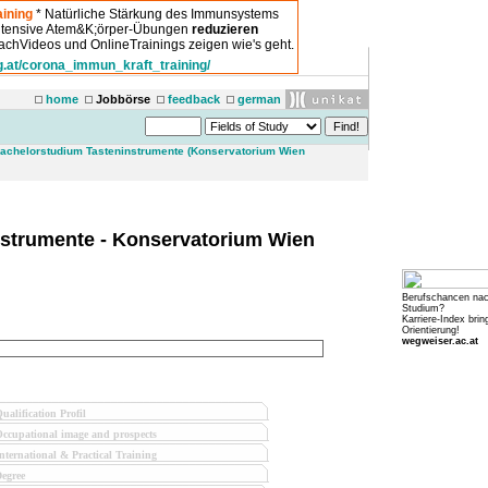
ining
* Natürliche Stärkung des Immunsystems
intensive Atem&K;örper-Übungen
reduzieren
chVideos und OnlineTrainings zeigen wie's geht.
g.at/corona_immun_kraft_training/
home
Jobbörse
feedback
german
achelorstudium Tasteninstrumente (Konservatorium Wien
strumente - Konservatorium Wien
Berufschancen na
Studium?
Karriere-Index brin
Orientierung!
wegweiser.ac.at
ualification Profil
ccupational image and prospects
nternational & Practical Training
egree