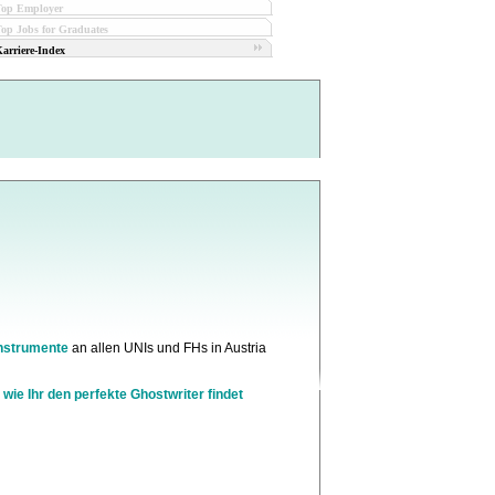
Top Employer
op Jobs for Graduates
arriere-Index
nstrumente
an allen UNIs und FHs in Austria
 wie Ihr den perfekte Ghostwriter findet