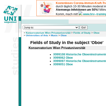
Kostenloses Corona-Immun-Kraft-Tra
durch täglich 10-30 Minuten moderat 
Atemwegs-Infektionen um 50%!
Mitma
Komm, mach mit!
www.hrv--trainin
>
Konservatorium Wien Privatuniversität
>
Fields of Study
>
Oboe
>
Universities of Arts
>
Music
>
Oboe
Fields of Study in the subject 'Oboe'
Konservatorium Wien Privatuniversität
X999108 Historische Oboeninstrument
X999062 Oboe
X999097 Historische Oboeninstrument
X999051 Oboe