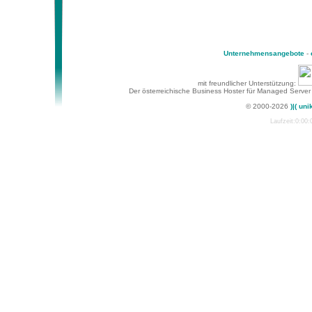
Unternehmensangebote
-
mit freundlicher Unterstützung:
Der österreichische Business Hoster für Managed Server
© 2000-2026
)|( uni
Laufzeit:0:00