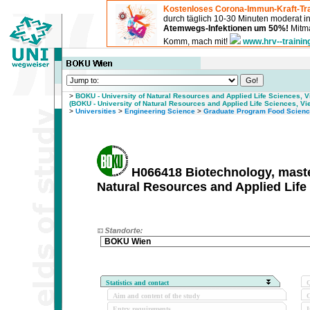
Kostenloses Corona-Immun-Kraft-Tra
durch täglich 10-30 Minuten moderat 
Atemwegs-Infektionen um 50%!
Mitma
Komm, mach mit!
www.hrv--trainin
>
BOKU - University of Natural Resources and Applied Life Sciences, 
(BOKU - University of Natural Resources and Applied Life Sciences, Vi
>
Universities
>
Engineering Science
>
Graduate Program Food Scienc
H066418 Biotechnology, maste
Natural Resources and Applied Life
BOKU Wien
Statistics and contact
Q
Aim and content of the study
O
Entry requirements
I