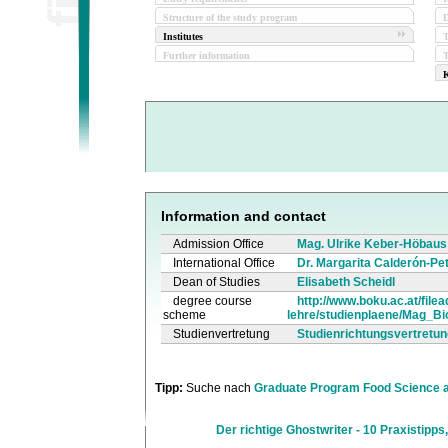
Structure of the study program
D
Institutes
Further information
T
K
Information and contact
Admission Office
Mag. Ulrike Keber-Höbaus
International Office
Dr. Margarita Calderón-Pe
Dean of Studies
Elisabeth Scheidl
degree course
http://www.boku.ac.at/file
scheme
lehre/studienplaene/Mag_Bi
Studienvertretung
Studienrichtungsvertretun
Tipp:
Suche nach
Graduate Program Food Science 
Der richtige Ghostwriter - 10 Praxistipps,