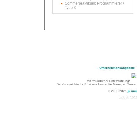
Sommerpraktikum: Programmierer /
Typo 3
-
Unternehmensangebote
mit freundlicher Unterstützung:
Der österreichische Business Hoster für Managed Server
© 2000-2026
)|( uni
Laufzeit:0:00