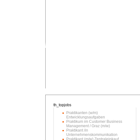
Praktikanten (w/m)
Entwicklungsaufgaben
Praktikum im Customer Business
Management / Graz (m/w)
Praktikant /in
Unternehmenskommunikation
Praktikant (m/w) Zentraleinkauf