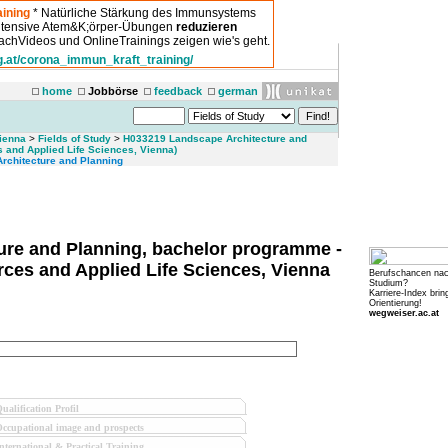
ining
* Natürliche Stärkung des Immunsystems
intensive Atem&K;örper-Übungen
reduzieren
chVideos und OnlineTrainings zeigen wie's geht.
g.at/corona_immun_kraft_training/
home
Jobbörse
feedback
german
Vienna
>
Fields of Study
>
H033219 Landscape Architecture and
 and Applied Life Sciences, Vienna)
rchitecture and Planning
re and Planning, bachelor programme -
rces and Applied Life Sciences, Vienna
Berufschancen na
Studium?
Karriere-Index brin
Orientierung!
wegweiser.ac.at
ualification Profil
ccupational image and prospects
nternational & Practical Training