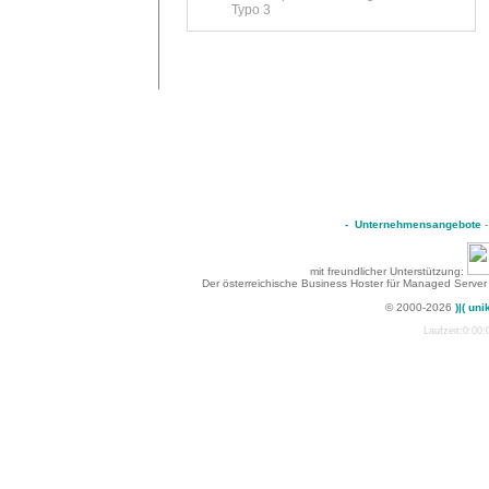
Typo 3
-
Unternehmensangebote
mit freundlicher Unterstützung:
Der österreichische Business Hoster für Managed Server
© 2000-2026
)|( uni
Laufzeit:0:00