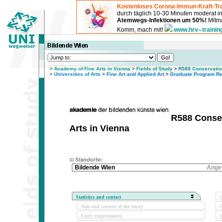
Kostenloses Corona-Immun-Kraft-Tra
durch täglich 10-30 Minuten moderat 
Atemwegs-Infektionen um 50%!
Mitma
Komm, mach mit!
www.hrv--trainin
>
Academy of Fine Arts in Vienna
>
Fields of Study
>
R588 Conservation
>
Universities of Arts
>
Fine Art and Applied Art
>
Graduate Program Re
R588 Conser
Arts in Vienna
Bildende Wien
Ange
Statistics and contact
Q
Aim and content of the study
O
Entry requirements
I