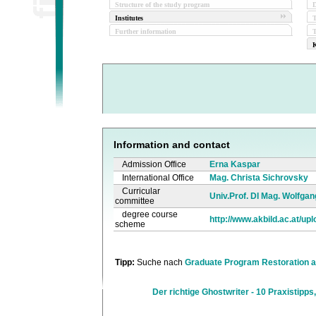
Structure of the study program
D
Institutes
Further information
T
K
Information and contact
Admission Office
Erna Kaspar
International Office
Mag. Christa Sichrovsky
Curricular
Univ.Prof. DI Mag. Wolfga
committee
degree course
http://www.akbild.ac.at/up
scheme
Tipp:
Suche nach
Graduate Program Restoration 
Der richtige Ghostwriter - 10 Praxistipps,