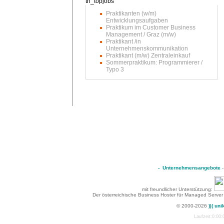
Praktikanten (w/m)
Entwicklungsaufgaben
Praktikum im Customer Business
Management / Graz (m/w)
Praktikant /in
Unternehmenskommunikation
Praktikant (m/w) Zentraleinkauf
Sommerpraktikum: Programmierer /
Typo 3
-
Unternehmensangebote
mit freundlicher Unterstützung:
Der österreichische Business Hoster für Managed Server
© 2000-2026
)|( uni
Laufzeit:0:00