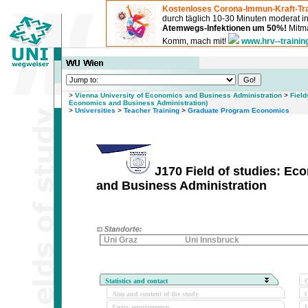
Kostenloses Corona-Immun-Kraft-Tra
durch täglich 10-30 Minuten moderat 
Atemwegs-Infektionen um 50%!
Mitma
Komm, mach mit!
www.hrv--trainin
>
Vienna University of Economics and Business Administration
>
Field
Economics and Business Administration)
>
Universities
>
Teacher Training
>
Graduate Program Economics
J170 Field of studies: Ec
and Business Administration
Uni Graz
Uni Innsbruck
Statistics and contact
Q
Aim and content of the study
O
Entry requirements
I