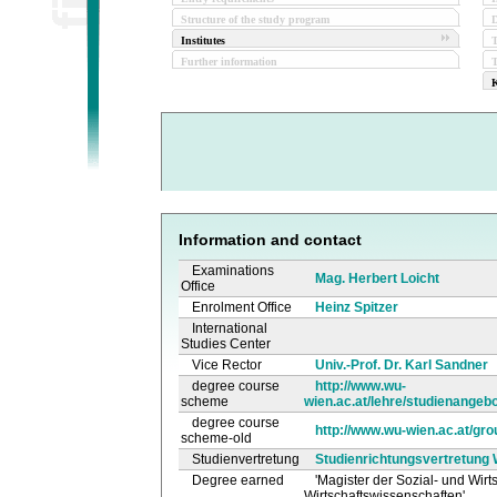
Structure of the study program
D
Institutes
Further information
T
K
Information and contact
Examinations
Mag. Herbert Loicht
Office
Enrolment Office
Heinz Spitzer
International
Studies Center
Vice Rector
Univ.-Prof. Dr. Karl Sandner
degree course
http://www.wu-
scheme
wien.ac.at/lehre/studienangeb
degree course
http://www.wu-wien.ac.at/gro
scheme-old
Studienvertretung
Studienrichtungsvertretung 
Degree earned
'Magister der Sozial- und Wirt
Wirtschaftswissenschaften'