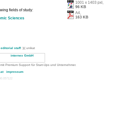
1001 x 1403 pxl,
96 KB
ing fields of study:
A4,
163 KB
omic Sciences
-
editorial staff
: )|( unikat
 mit Premium Support für Start-Ups und Unternehmer.
kat
impressum
:00.057122