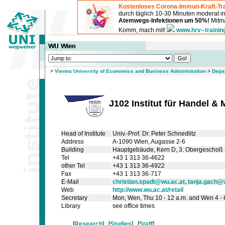
Kostenloses Corona-Immun-Kraft-Tra
durch täglich 10-30 Minuten moderat 
Atemwegs-Infektionen um 50%!
Mitma
Komm, mach mit!
www.hrv--trainin
>
Vienna University of Economics and Business Administration
>
Depa
J102 Institut für Handel & 
Head of Institute
Univ.-Prof. Dr. Peter Schnedlitz
Address
A-1090 Wien, Augasse 2-6
Building
Hauptgebäude
, Kern D
, 3. Obergeschoß
Tel
+43 1 313 36-4622
other Tel
+43 1 313 36-4922
Fax
+43 1 313 36-717
E-Mail
christian.spadt@wu.ac.at, tanja.gach@
Web
http://www.wu.ac.at/retail
Secretary
Mon, Wen, Thu 10 - 12 a.m. and Wen 4 - 6
Library
see office times
[
Research
] [
Studies
] [
Staff
]