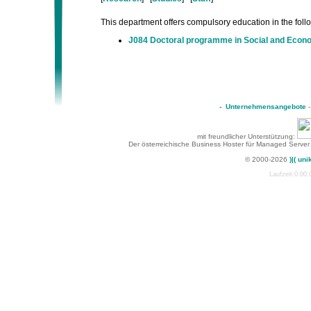
This department offers compulsory education in the follow
J084 Doctoral programme in Social and Econ
-
Unternehmensangebote
mit freundlicher Unterstützung:
Der österreichische Business Hoster für Managed Server
© 2000-2026
)|( uni
Laufzeit:0:00