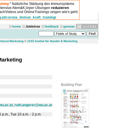
ining
* Natürliche Stärkung des Immunsystems
intensive Atem&K;örper-Übungen
reduzieren
chVideos und OnlineTrainings zeigen wie's geht.
g.at/corona_immun_kraft_training/
home
Jobbörse
feedback
german
rtment Marketing
>
J102 Institut für Handel & Marketing
Marketing
Building Plan
wu.ac.at, ruth.angerer@wu.ac.at
 p.m., Tue 10 a.m. - 2 p.m.