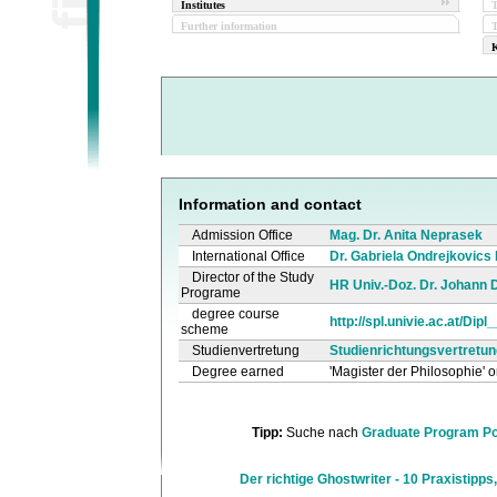
Institutes
Further information
T
K
Information and contact
Admission Office
Mag. Dr. Anita Neprasek
International Office
Dr. Gabriela Ondrejkovics
Director of the Study
HR Univ.-Doz. Dr. Johann 
Programe
degree course
http://spl.univie.ac.at/Dip
scheme
Studienvertretung
Studienrichtungsvertretun
Degree earned
'Magister der Philosophie' o
Tipp:
Suche nach
Graduate Program Pol
Der richtige Ghostwriter - 10 Praxistipps,