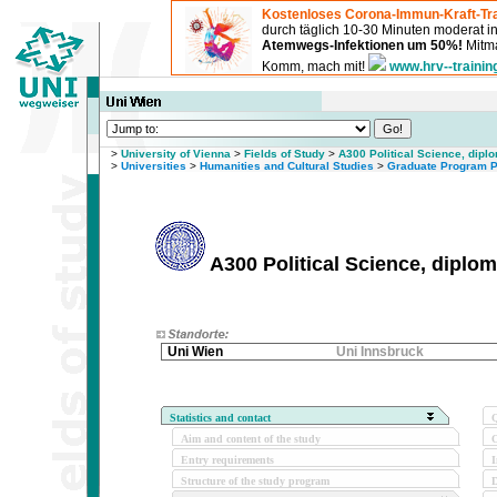
Kostenloses Corona-Immun-Kraft-Tra
durch täglich 10-30 Minuten moderat 
Atemwegs-Infektionen um 50%!
Mitma
Komm, mach mit!
www.hrv--trainin
>
University of Vienna
>
Fields of Study
>
A300 Political Science, dipl
>
Universities
>
Humanities and Cultural Studies
>
Graduate Program Po
A300 Political Science, diplo
Uni Wien
Uni Innsbruck
Statistics and contact
Q
Aim and content of the study
O
Entry requirements
I
Structure of the study program
D