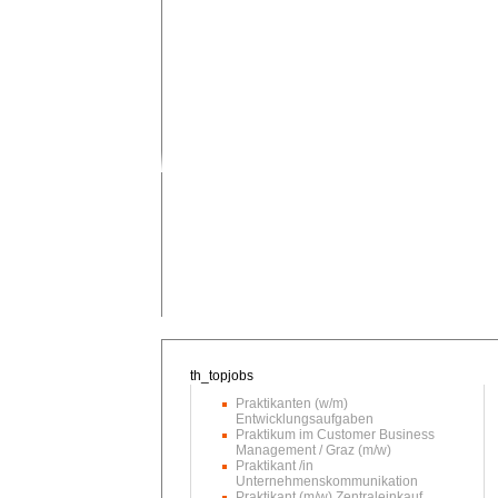
Praktikanten (w/m)
Entwicklungsaufgaben
Praktikum im Customer Business
Management / Graz (m/w)
Praktikant /in
Unternehmenskommunikation
Praktikant (m/w) Zentraleinkauf