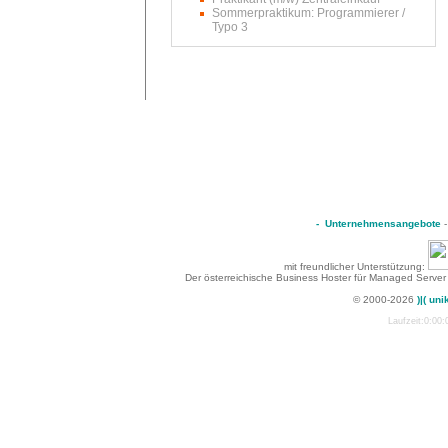
Sommerpraktikum: Programmierer /
Typo 3
-
Unternehmensangebote
mit freundlicher Unterstützung:
Der österreichische Business Hoster für Managed Server
© 2000-2026
)|( uni
Laufzeit:0:00