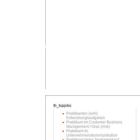
Praktikanten (w/m)
Entwicklungsaufgaben
Praktikum im Customer Business
Management / Graz (m/w)
Praktikant /in
Unternehmenskommunikation
Praktikant (m/w) Zentraleinkauf