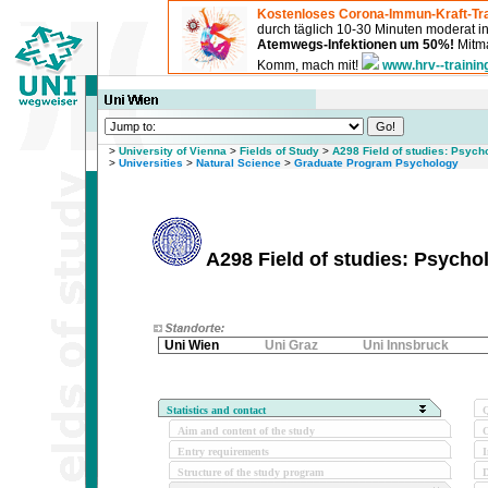
Kostenloses Corona-Immun-Kraft-Tra
durch täglich 10-30 Minuten moderat 
Atemwegs-Infektionen um 50%!
Mitma
Komm, mach mit!
www.hrv--trainin
>
University of Vienna
>
Fields of Study
>
A298 Field of studies: Psych
>
Universities
>
Natural Science
>
Graduate Program Psychology
A298 Field of studies: Psychol
Uni Wien
Uni Graz
Uni Innsbruck
Statistics and contact
Q
Aim and content of the study
O
Entry requirements
I
Structure of the study program
D