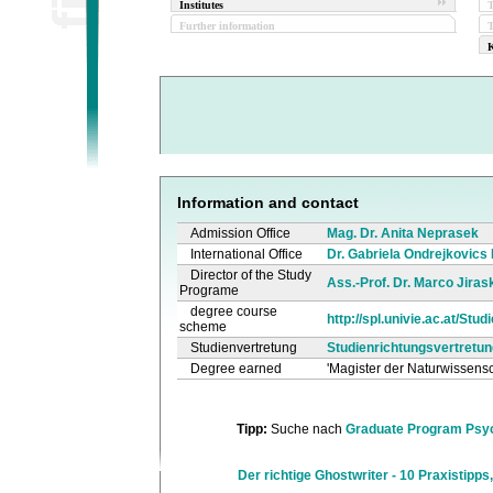
Institutes
Further information
T
K
Information and contact
Admission Office
Mag. Dr. Anita Neprasek
International Office
Dr. Gabriela Ondrejkovics
Director of the Study
Ass.-Prof. Dr. Marco Jiras
Programe
degree course
http://spl.univie.ac.at/Stu
scheme
Studienvertretung
Studienrichtungsvertretu
Degree earned
'Magister der Naturwissensc
Tipp:
Suche nach
Graduate Program Psy
Der richtige Ghostwriter - 10 Praxistipps,