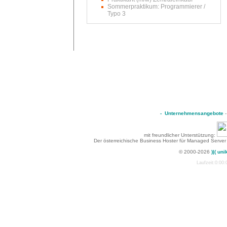
Sommerpraktikum: Programmierer /
Typo 3
-
Unternehmensangebote
mit freundlicher Unterstützung:
Der österreichische Business Hoster für Managed Server
© 2000-2026
)|( uni
Laufzeit:0:00