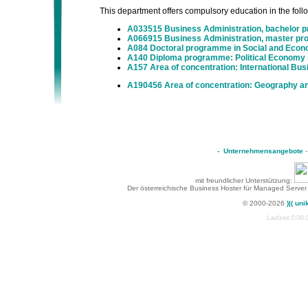
This department offers compulsory education in the follow
A033515 Business Administration, bachelor
A066915 Business Administration, master p
A084 Doctoral programme in Social and Econ
A140 Diploma programme: Political Economy
A157 Area of concentration: International Bus
A190456 Area of concentration: Geography a
-
Unternehmensangebote
mit freundlicher Unterstützung:
Der österreichische Business Hoster für Managed Server
© 2000-2026
)|( uni
Laufzeit:0:00