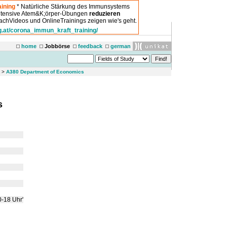
ining
* Natürliche Stärkung des Immunsystems
intensive Atem&K;örper-Übungen
reduzieren
chVideos und OnlineTrainings zeigen wie's geht.
g.at/corona_immun_kraft_training/
home
Jobbörse
feedback
german
>
A380 Department of Economics
s
0-18 Uhr'