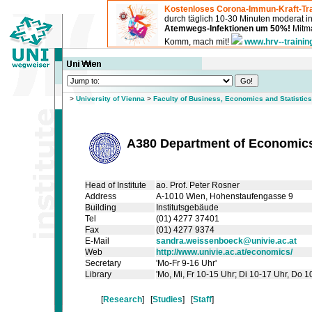
Kostenloses Corona-Immun-Kraft-Tra
durch täglich 10-30 Minuten moderat 
Atemwegs-Infektionen um 50%!
Mitma
Komm, mach mit!
www.hrv--trainin
>
University of Vienna
>
Faculty of Business, Economics and Statistics
A380 Department of Economic
Head of Institute
ao. Prof. Peter Rosner
Address
A-1010 Wien, Hohenstaufengasse 9
Building
Institutsgebäude
Tel
(01) 4277 37401
Fax
(01) 4277 9374
E-Mail
sandra.weissenboeck@univie.ac.at
Web
http://www.univie.ac.at/economics/
Secretary
'Mo-Fr 9-16 Uhr'
Library
'Mo, Mi, Fr 10-15 Uhr; Di 10-17 Uhr, Do 1
[
Research
] [
Studies
] [
Staff
]