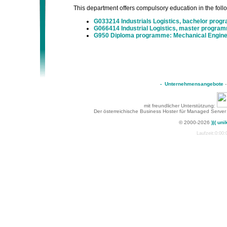
This department offers compulsory education in the follow
G033214 Industrials Logistics, bachelor pro
G066414 Industrial Logistics, master progra
G950 Diploma programme: Mechanical Enginee
-
Unternehmensangebote
mit freundlicher Unterstützung:
Der österreichische Business Hoster für Managed Server
© 2000-2026
)|( uni
Laufzeit:0:00