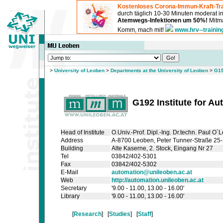
Kostenloses Corona-Immun-Kraft-Tra
durch täglich 10-30 Minuten moderat 
Atemwegs-Infektionen um 50%!
Mitma
Komm, mach mit!
www.hrv--trainin
>
University of Leoben
>
Departments at the University of Leoben
>
G19
G192 Institute for A
Head of Institute
O.Univ.-Prof. Dipl.-Ing. Dr.techn. Paul O`
Address
A-8700 Leoben, Peter Tunner-Straße 25
Building
Alte Kaserne
, 2. Stock
, Eingang Nr 27
Tel
03842/402-5301
Fax
03842/402-5302
E-Mail
automation@unileoben.ac.at
Web
http://automation.unileoben.ac.at
Secretary
'9.00 - 11.00, 13.00 - 16.00'
Library
'9.00 - 11.00, 13.00 - 16.00'
[
Research
] [
Studies
] [
Staff
]