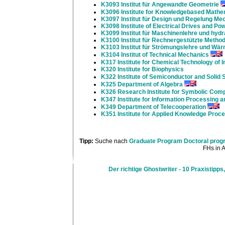
K3093 Institut für Angewandte Geometrie
K3096 Institute for Knowledgebased Math
K3097 Institut für Design und Regelung M
K3098 Institute of Electrical Drives and Po
K3099 Institut für Maschinenlehre und hydr
K3100 Institut für Rechnergestützte Meth
K3103 Institut für Strömungslehre und Wä
K3104 Institut of Technical Mechanics
K317 Institute for Chemical Technology of I
K320 Institute for Biophysics
K322 Institute of Semiconductor and Solid 
K325 Department of Algebra
K326 Research Institute for Symbolic Comp
K347 Institute for Information Processing
K349 Department of Telecooperation
K351 Institute for Applied Knowledge Proc
Tipp:
Suche nach
Graduate Program Doctoral prog
FHs in A
Der richtige Ghostwriter - 10 Praxistipps,