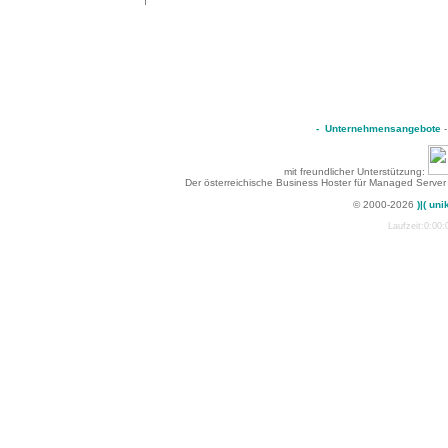
-
Unternehmensangebote
mit freundlicher Unterstützung:
Der österreichische Business Hoster für Managed Server
© 2000-2026
)|( uni
Laufzeit:0:00