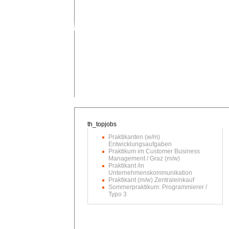
Praktikanten (w/m)
Entwicklungsaufgaben
Praktikum im Customer Business
Management / Graz (m/w)
Praktikant /in
Unternehmenskommunikation
Praktikant (m/w) Zentraleinkauf
Sommerpraktikum: Programmierer /
Typo 3