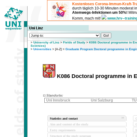
Kostenloses Corona-Immun-Kraft-Tra
durch täglich 10-30 Minuten moderat 
Atemwegs-Infektionen um 50%!
Mitma
Komm, mach mit!
www.hrv--trainin
>
University of Linz
>
Fields of Study
>
K086 Doctoral programme in Eng
Sciences)
>
Universities
> [A-Z] >
Graduate Program Doctoral programme in Engi
K086 Doctoral programme in En
Uni Innsbruck
Uni Salzburg
TU
Statistics and contact
Q
Aim and content of the study
O
Entry requirements
I
Structure of the study program
D