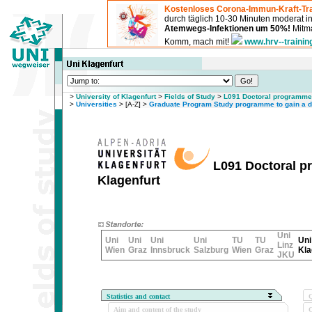
Kostenloses Corona-Immun-Kraft-Tra
durch täglich 10-30 Minuten moderat 
Atemwegs-Infektionen um 50%!
Mitma
Komm, mach mit!
www.hrv--trainin
>
University of Klagenfurt
>
Fields of Study
>
L091 Doctoral programme 
>
Universities
> [A-Z] >
Graduate Program Study programme to gain a do
L091 Doctoral pr
Klagenfurt
Uni
Uni
Uni
Uni
Uni
TU
TU
Uni
Linz
Wien
Graz
Innsbruck
Salzburg
Wien
Graz
Kla
JKU
Statistics and contact
Q
Aim and content of the study
O