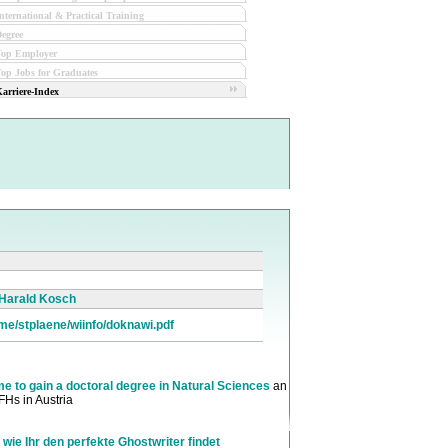
nternational & Practical Training
egree
Top Employer
op Jobs for Graduates
arriere-Index
r. Harald Kosch
ome/stplaene/wiinfo/doknawi.pdf
to gain a doctoral degree in Natural Sciences
an
FHs in Austria
 wie Ihr den perfekte Ghostwriter findet