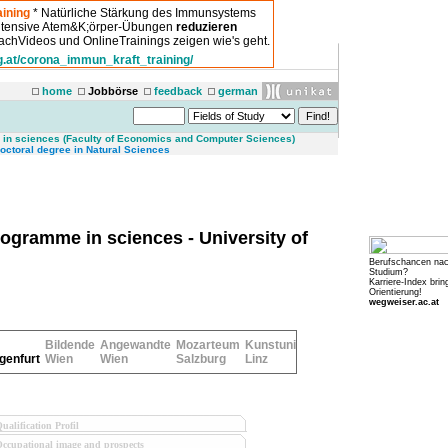
ining
* Natürliche Stärkung des Immunsystems
intensive Atem&K;örper-Übungen
reduzieren
chVideos und OnlineTrainings zeigen wie's geht.
g.at/corona_immun_kraft_training/
home
Jobbörse
feedback
german
in sciences (Faculty of Economics and Computer Sciences)
ctoral degree in Natural Sciences
ogramme in sciences - University of
Berufschancen na
Studium?
Karriere-Index brin
Orientierung!
wegweiser.ac.at
Bildende
Angewandte
Mozarteum
Kunstuni
genfurt
Wien
Wien
Salzburg
Linz
ualification Profil
ccupational image and prospects