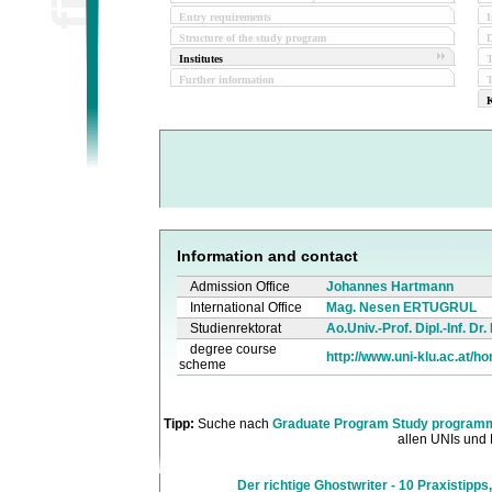
Entry requirements
I
Structure of the study program
D
Institutes
Further information
T
K
Information and contact
Admission Office
Johannes Hartmann
International Office
Mag. Nesen ERTUGRUL
Studienrektorat
Ao.Univ.-Prof. Dipl.-Inf. D
degree course
http://www.uni-klu.ac.at/h
scheme
Tipp:
Suche nach
Graduate Program Study programme 
allen UNIs und 
Der richtige Ghostwriter - 10 Praxistipps,