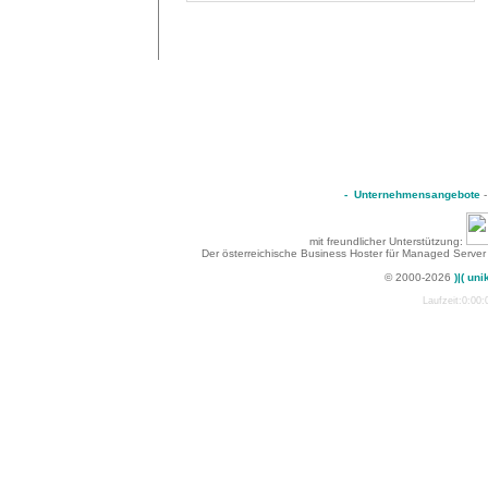
-
Unternehmensangebote
mit freundlicher Unterstützung:
Der österreichische Business Hoster für Managed Server
© 2000-2026
)|( uni
Laufzeit:0:00