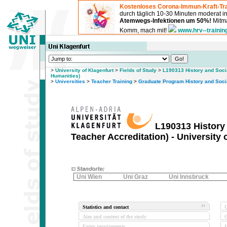
Kostenloses Corona-Immun-Kraft-Tra
durch täglich 10-30 Minuten moderat 
Atemwegs-Infektionen um 50%!
Mitma
Komm, mach mit!
www.hrv--trainin
>
University of Klagenfurt
>
Fields of Study
>
L190313 History and Socia
Humanities)
>
Universities
>
Teacher Training
>
Graduate Program History and Socia
L190313 History 
Teacher Accreditation) - University 
Uni Wien
Uni Graz
Uni Innsbruck
Statistics and contact
Q
Aim and content of the study
O
Entry requirements
I