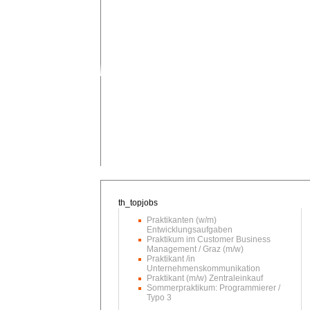
Praktikanten (w/m)
Entwicklungsaufgaben
Praktikum im Customer Business
Management / Graz (m/w)
Praktikant /in
Unternehmenskommunikation
Praktikant (m/w) Zentraleinkauf
Sommerpraktikum: Programmierer /
Typo 3