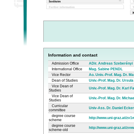
Institutes
Further information
T
K
Information and contact
Admission Office
ADir. Andreas Szeberényi
International Office
Mag. Sabine PENDL
Vice Rector
Ao. Univ.-Prof. Mag. Dr. M
Dean of Studies
Univ.-Prof. Mag. Dr. Ursul
Vice Dean of
Univ.-Prof. Mag. Dr. Karl 
Studies
Vice Dean of
Univ.-Prof. Mag. Dr. Micha
Studies
Curricular
Univ-Ass. Dr. Daniel Ecker
committee
degree course
http://www.uni-graz.at/z
scheme
degree course
http://www.uni-graz.at/zv
scheme-old