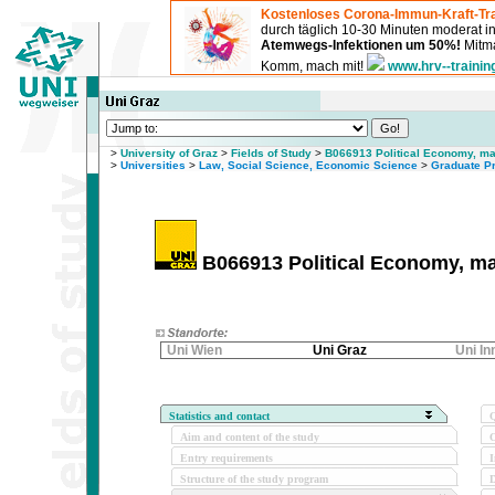
Kostenloses Corona-Immun-Kraft-Tra
durch täglich 10-30 Minuten moderat 
Atemwegs-Infektionen um 50%!
Mitma
Komm, mach mit!
www.hrv--trainin
>
University of Graz
>
Fields of Study
>
B066913 Political Economy, ma
>
Universities
>
Law, Social Science, Economic Science
>
Graduate P
B066913 Political Economy, ma
Uni Wien
Uni Graz
Uni I
Statistics and contact
Q
Aim and content of the study
O
Entry requirements
I
Structure of the study program
D