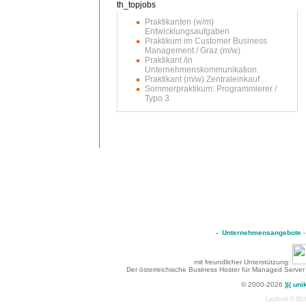
Praktikanten (w/m)
Entwicklungsaufgaben
Praktikum im Customer Business
Management / Graz (m/w)
Praktikant /in
Unternehmenskommunikation
Praktikant (m/w) Zentraleinkauf
Sommerpraktikum: Programmierer /
Typo 3
-
Unternehmensangebote
mit freundlicher Unterstützung:
Der österreichische Business Hoster für Managed Server
© 2000-2026
)|( uni
Laufzeit:0:00