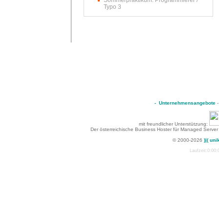
Sommerpraktikum: Programmierer /
Typo 3
-
Unternehmensangebote
mit freundlicher Unterstützung:
Der österreichische Business Hoster für Managed Server
© 2000-2026
)|( uni
Laufzeit:0:00