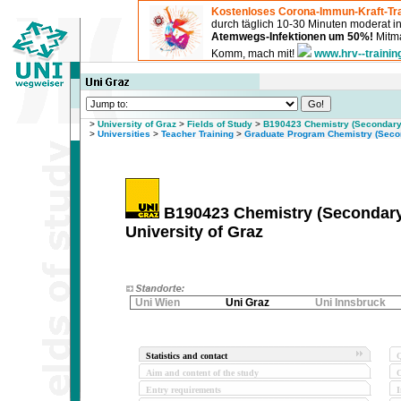
Kostenloses Corona-Immun-Kraft-Tra
durch täglich 10-30 Minuten moderat 
Atemwegs-Infektionen um 50%!
Mitma
Komm, mach mit!
www.hrv--trainin
>
University of Graz
>
Fields of Study
>
B190423 Chemistry (Secondary S
>
Universities
>
Teacher Training
>
Graduate Program Chemistry (Secon
B190423 Chemistry (Secondary 
University of Graz
Uni Wien
Uni Graz
Uni Innsbruck
Statistics and contact
Q
Aim and content of the study
O
Entry requirements
I