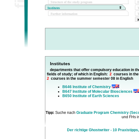
Structure of the study program
D
Institutes
Further information
T
K
Institutes
departments that offer compulsory education in th
fields of study; of which in English:
2
courses in the
2
courses in the summer semester 08 in English
B646 Institute of Chemistry
B647 Institute of Molecular Biosciences
B650 Institute of Earth Sciences
Tipp:
Suche nach
Graduate Program Chemistry (Seco
und FHs in
Der richtige Ghostwriter - 10 Praxistipps,