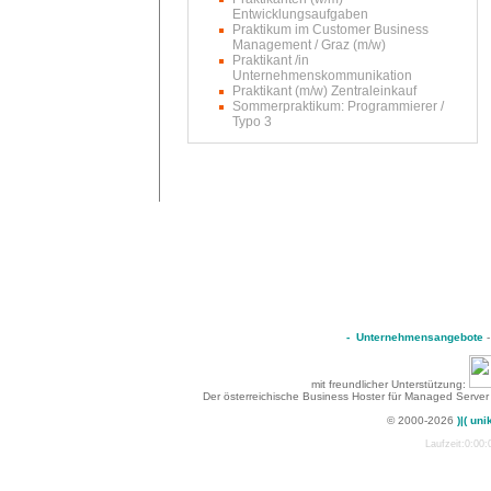
Entwicklungsaufgaben
Praktikum im Customer Business
Management / Graz (m/w)
Praktikant /in
Unternehmenskommunikation
Praktikant (m/w) Zentraleinkauf
Sommerpraktikum: Programmierer /
Typo 3
-
Unternehmensangebote
mit freundlicher Unterstützung:
Der österreichische Business Hoster für Managed Server
© 2000-2026
)|( uni
Laufzeit:0:00