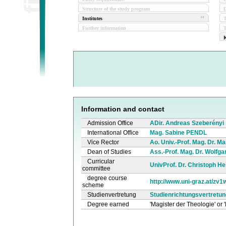
Structure of the study program
D
Institutes
Further information
T
K
Information and contact
Admission Office
ADir. Andreas Szeberényi
International Office
Mag. Sabine PENDL
Vice Rector
Ao. Univ.-Prof. Mag. Dr. M
Dean of Studies
Ass.-Prof. Mag. Dr. Wolfga
Curricular
UnivProf. Dr. Christoph Hei
committee
degree course
http://www.uni-graz.at/zv
scheme
Studienvertretung
Studienrichtungsvertretun
Degree earned
'Magister der Theologie' or 