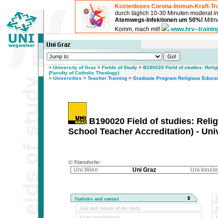
Kostenloses Corona-Immun-Kraft-Tra
durch täglich 10-30 Minuten moderat 
Atemwegs-Infektionen um 50%!
Mitma
Komm, mach mit!
www.hrv--trainin
>
University of Graz
>
Fields of Study
>
B190020 Field of studies: Reli
(Faculty of Catholic Theology)
>
Universities
>
Teacher Training
>
Graduate Program Religious Educati
B190020 Field of studies: Reli
School Teacher Accreditation) - Uni
Uni Wien
Uni Graz
Uni Innsb
Statistics and contact
Q
Aim and content of the study
O
Entry requirements
I