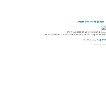
-
Unternehmensangebote
mit freundlicher Unterstützung:
Der österreichische Business Hoster für Managed Server
© 2000-2026
)|( uni
Laufzeit:0:00