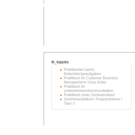
Praktikanten (w/m)
Entwicklungsaufgaben
Praktikum im Customer Business
Management / Graz (m/w)
Praktikant /in
Unternehmenskommunikation
Praktikant (m/w) Zentraleinkauf
Sommerpraktikum: Programmierer /
Typo 3