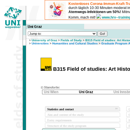
Kostenloses Corona-Immun-Kraft-Tra
durch täglich 10-30 Minuten moderat 
Atemwegs-Infektionen um 50%!
Mitma
Komm, mach mit!
www.hrv--trainin
>
University of Graz
>
Fields of Study
>
B315 Field of studies: Art Histo
>
Universities
>
Humanities and Cultural Studies
>
Graduate Program Ar
B315 Field of studies: Art Histo
Uni Wien
Uni Graz
Uni Innsb
Statistics and contact
Q
Aim and content of the study
O
Entry requirements
I
Structure of the study program
D