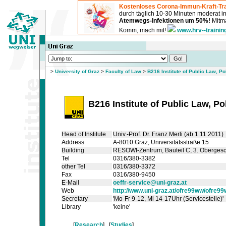
Kostenloses Corona-Immun-Kraft-Tra
durch täglich 10-30 Minuten moderat 
Atemwegs-Infektionen um 50%!
Mitma
Komm, mach mit!
www.hrv--trainin
>
University of Graz
>
Faculty of Law
>
B216 Institute of Public Law, P
B216 Institute of Public Law, Po
Head of Institute
Univ.-Prof. Dr. Franz Merli (ab 1.11.2011)
Address
A-8010 Graz, Universitätsstraße 15
Building
RESOWI-Zentrum
, Bauteil C
, 3. Oberges
Tel
0316/380-3382
other Tel
0316/380-3372
Fax
0316/380-9450
E-Mail
oeffr-service@uni-graz.at
Web
http://www.uni-graz.at/ofre99ww/ofre9
Secretary
'Mo-Fr 9-12, Mi 14-17Uhr (Servicestelle)'
Library
'keine'
[
Research
] [
Studies
]