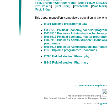
[
Prof. Brünner/Weltraumrecht
] [
Ass.Prof.Dr Stolz/Ku
Prof. Pöschl
] [
Prof. Storr
] [
Prof.Mantl
] [
Prof. Merli
[
Prof. Stöger
]
This department offers compulsory education in the follow
B101 Diploma programme: Law
B033513 Political Economy, bachelor progra
B033515 Business Administration, bachelor
B066913 Political Economy, master program
B066916 Business Administration: Financial 
programme
B066917 Business Administration: Internati
B170 Diploma programme: Economics
B296 Field of studies: Philosophy
B449 Field of studies: Pharmacy
-
Unternehmensangebote
mit freundlicher Unterstützung:
Der österreichische Business Hoster für Managed Server
© 2000-2026
)|( uni