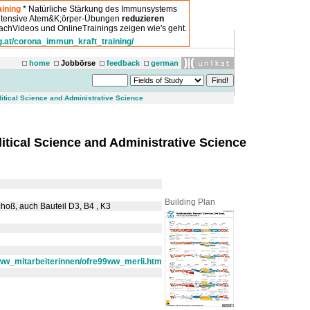
ining
* Natürliche Stärkung des Immunsystems
intensive Atem&K;örper-Übungen
reduzieren
chVideos und OnlineTrainings zeigen wie's geht.
g.at/corona_immun_kraft_training/
home
Jobbörse
feedback
german
olitical Science and Administrative Science
litical Science and Administrative Science
Building Plan
choß
, auch Bauteil D3, B4 , K3
9ww_mitarbeiterinnen/ofre99ww_merli.htm