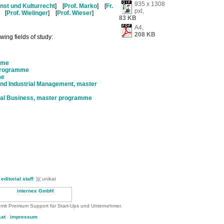
935 x 1308
nst und Kulturrecht
] [
Prof. Marko
] [
Fr.
pxl,
] [
Prof. Wielinger
] [
Prof. Wieser
]
83 KB
A4,
208 KB
ing fields of study:
mme
 programme
me
and Industrial Management, master
onal Business, master programme
-
editorial staff
: )|( unikat
 mit Premium Support für Start-Ups und Unternehmer.
kat
impressum