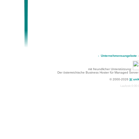
-
Unternehmensangebote
mit freundlicher Unterstützung:
Der österreichische Business Hoster für Managed Server
© 2000-2026
)|( uni
Laufzeit:0:00