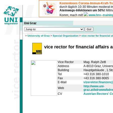
Kostenloses Corona-Immun-Kraft-Tra
durch täglich 10-30 Minuten moderat 
Atemwegs-Infektionen um 50%!
Mitma
Komm, mach mit!
www.hrv--trainin
>
University of Graz
>
Special Organization
>
vice rector for financial
vice rector for financial affair
Vice Rector
Mag. Ralph Zettl
Address
A-8010 Graz, Universi
Building
Hauptgebäude
, 1.St
Tel
+43 316 380-1010
Fax
+43 316 380-9065
E-Mail
vizerektor.finanzen@
http://www.uni-
Web
graz.at/bdrwww/bdr
CV
Austrian Rectors' C