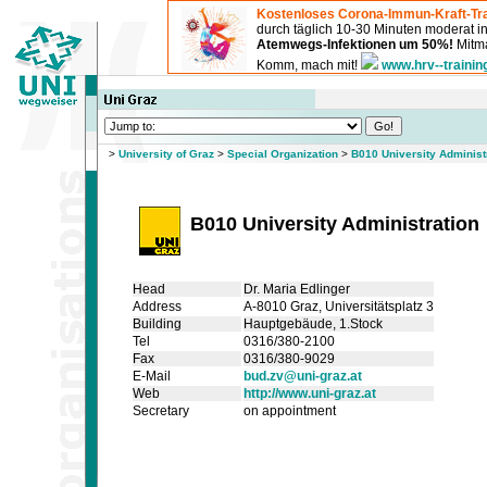
Kostenloses Corona-Immun-Kraft-Tra
durch täglich 10-30 Minuten moderat 
Atemwegs-Infektionen um 50%!
Mitma
Komm, mach mit!
www.hrv--trainin
>
University of Graz
>
Special Organization
>
B010 University Administ
B010 University Administration
Head
Dr. Maria Edlinger
Address
A-8010 Graz, Universitätsplatz 3
Building
Hauptgebäude
, 1.Stock
Tel
0316/380-2100
Fax
0316/380-9029
E-Mail
bud.zv@uni-graz.at
Web
http://www.uni-graz.at
Secretary
on appointment