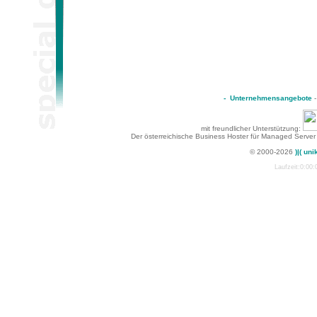
-
Unternehmensangebote
mit freundlicher Unterstützung:
Der österreichische Business Hoster für Managed Server
© 2000-2026
)|( uni
Laufzeit:0:00