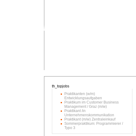
Praktikanten (w/m)
Entwicklungsaufgaben
Praktikum im Customer Business
Management / Graz (m/w)
Praktikant /in
Unternehmenskommunikation
Praktikant (m/w) Zentraleinkauf
Sommerpraktikum: Programmierer /
Typo 3