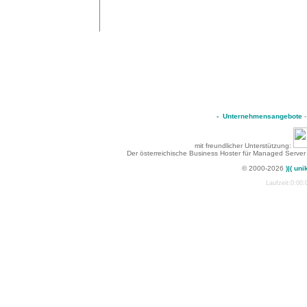
-
Unternehmensangebote
mit freundlicher Unterstützung:
Der österreichische Business Hoster für Managed Server
© 2000-2026
)|( uni
Laufzeit:0:00