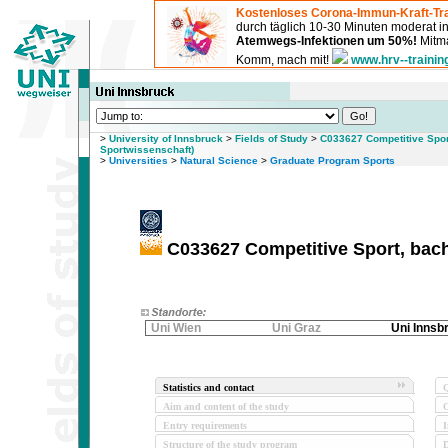
Kostenloses Corona-Immun-Kraft-Tra
durch täglich 10-30 Minuten moderat 
Atemwegs-Infektionen um 50%!
Mitma
Komm, mach mit!
www.hrv--trainin
>
University of Innsbruck
>
Fields of Study
>
C033627 Competitive Spor
Sportwissenschaft)
>
Universities
>
Natural Science
>
Graduate Program Sports
C033627 Competitive Sport, bach
Uni Wien
Uni Graz
Uni Innsb
Statistics and contact
Q
Aim and content of the study
O
Entry requirements
I
Structure of the study program
D