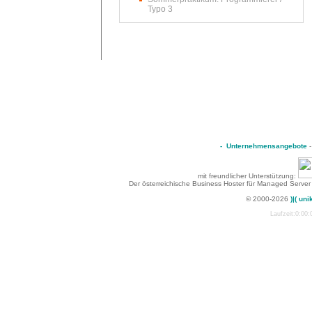
Typo 3
-
Unternehmensangebote
mit freundlicher Unterstützung:
Der österreichische Business Hoster für Managed Server
© 2000-2026
)|( uni
Laufzeit:0:00