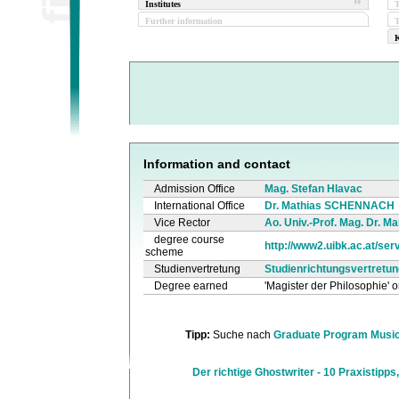
Institutes
Further information
T
K
Information and contact
Admission Office
Mag. Stefan Hlavac
International Office
Dr. Mathias SCHENNACH
Vice Rector
Ao. Univ.-Prof. Mag. Dr. Ma
degree course
http://www2.uibk.ac.at/serv
scheme
Studienvertretung
Studienrichtungsvertretu
Degree earned
'Magister der Philosophie' o
Tipp:
Suche nach
Graduate Program Music
Der richtige Ghostwriter - 10 Praxistipps,