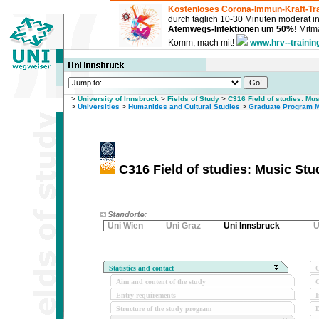
Kostenloses Corona-Immun-Kraft-Tra
durch täglich 10-30 Minuten moderat 
Atemwegs-Infektionen um 50%!
Mitma
Komm, mach mit!
www.hrv--trainin
>
University of Innsbruck
>
Fields of Study
>
C316 Field of studies: Mus
>
Universities
>
Humanities and Cultural Studies
>
Graduate Program M
C316 Field of studies: Music Stud
Uni Wien
Uni Graz
Uni Innsbruck
U
Statistics and contact
Q
Aim and content of the study
O
Entry requirements
I
Structure of the study program
D