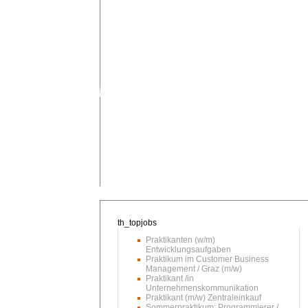
Praktikanten (w/m)
Entwicklungsaufgaben
Praktikum im Customer Business
Management / Graz (m/w)
Praktikant /in
Unternehmenskommunikation
Praktikant (m/w) Zentraleinkauf
Sommerpraktikum: Programmierer /