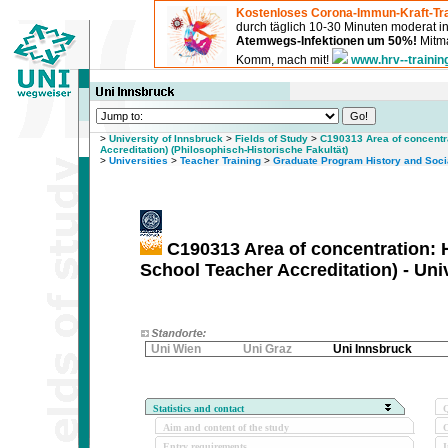
Kostenloses Corona-Immun-Kraft-Tra
durch täglich 10-30 Minuten moderat 
Atemwegs-Infektionen um 50%!
Mitma
Komm, mach mit!
www.hrv--trainin
>
University of Innsbruck
>
Fields of Study
>
C190313 Area of concentr
Accreditation) (Philosophisch-Historische Fakultät)
>
Universities
>
Teacher Training
>
Graduate Program History and Socia
C190313 Area of concentration: 
School Teacher Accreditation) - Uni
Uni Wien
Uni Graz
Uni Innsbruck
Statistics and contact
Q
Aim and content of the study
O
Entry requirements
I