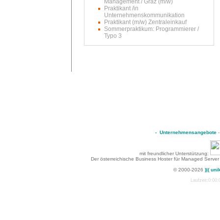
Management / Graz (m/w)
Praktikant /in
Unternehmenskommunikation
Praktikant (m/w) Zentraleinkauf
Sommerpraktikum: Programmierer /
Typo 3
-
Unternehmensangebote
mit freundlicher Unterstützung:
Der österreichische Business Hoster für Managed Server
© 2000-2026
)|( uni
Laufzeit:0:00