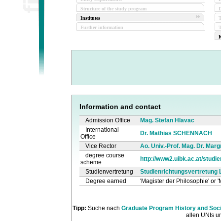
Structure of the study program
D
Institutes
Further information
T
K
Information and contact
Admission Office
Mag. Stefan Hlavac
International
Dr. Mathias SCHENNACH
Office
Vice Rector
Ao. Univ.-Prof. Mag. Dr. Marg
degree course
http://www2.uibk.ac.at/stud
scheme
Studienvertretung
Studienrichtungsvertretung 
Degree earned
'Magister der Philosophie' or 
Tipp:
Suche nach
Graduate Program History and Soci
allen UNIs u