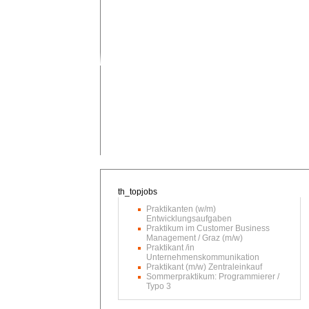
Praktikanten (w/m)
Entwicklungsaufgaben
Praktikum im Customer Business
Management / Graz (m/w)
Praktikant /in
Unternehmenskommunikation
Praktikant (m/w) Zentraleinkauf
Sommerpraktikum: Programmierer /
Typo 3