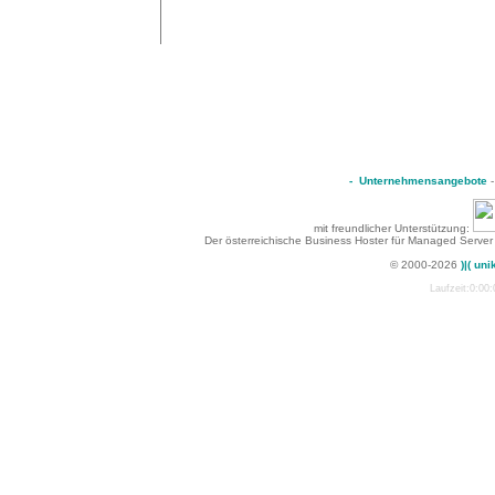
-
Unternehmensangebote
mit freundlicher Unterstützung:
Der österreichische Business Hoster für Managed Server
© 2000-2026
)|( uni
Laufzeit:0:00