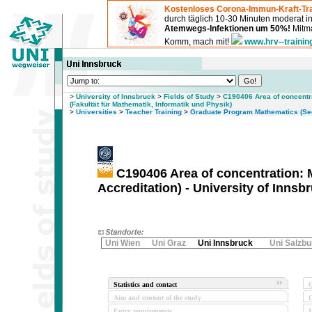
Kostenloses Corona-Immun-Kraft-Tra
durch täglich 10-30 Minuten moderat 
Atemwegs-Infektionen um 50%!
Mitma
Komm, mach mit!
www.hrv--trainin
>
University of Innsbruck
>
Fields of Study
>
C190406 Area of concentr
(Fakultät für Mathematik, Informatik und Physik)
>
Universities
>
Teacher Training
>
Graduate Program Mathematics (Sec
C190406 Area of concentration:
Accreditation) - University of Innsb
Uni Wien
Uni Graz
Uni Innsbruck
Uni Salzbu
Statistics and contact
Q
Aim and content of the study
O
Entry requirements
I