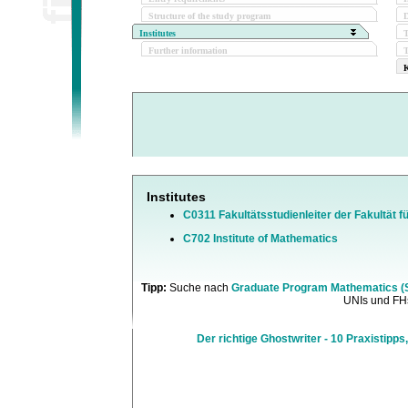
Structure of the study program
D
Institutes
Further information
T
K
Institutes
C0311 Fakultätsstudienleiter der Fakultät f
C702 Institute of Mathematics
Tipp:
Suche nach
Graduate Program Mathematics (S
UNIs und FHs
Der richtige Ghostwriter - 10 Praxistipps,