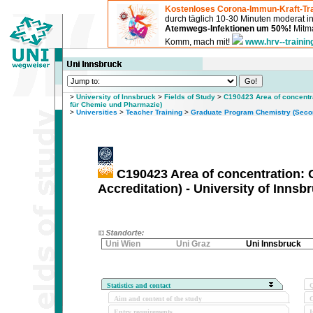
Kostenloses Corona-Immun-Kraft-Tra
durch täglich 10-30 Minuten moderat 
Atemwegs-Infektionen um 50%!
Mitma
Komm, mach mit!
www.hrv--trainin
>
University of Innsbruck
>
Fields of Study
>
C190423 Area of concentra
für Chemie und Pharmazie)
>
Universities
>
Teacher Training
>
Graduate Program Chemistry (Secon
C190423 Area of concentration: 
Accreditation) - University of Innsb
Uni Wien
Uni Graz
Uni Innsbruck
Statistics and contact
Q
Aim and content of the study
O
Entry requirements
I