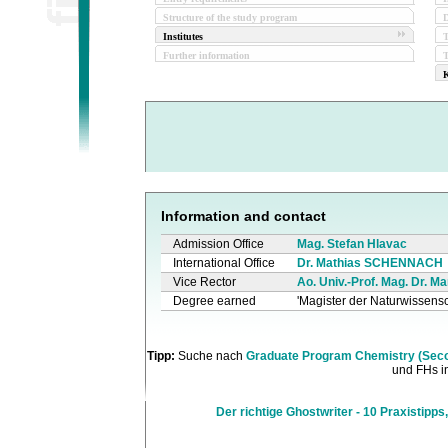
Structure of the study program
D
Institutes
Further information
T
K
Information and contact
Admission Office
Mag. Stefan Hlavac
International Office
Dr. Mathias SCHENNACH
Vice Rector
Ao. Univ.-Prof. Mag. Dr. Ma
Degree earned
'Magister der Naturwissensc
Tipp:
Suche nach
Graduate Program Chemistry (Seco
und FHs in
Der richtige Ghostwriter - 10 Praxistipps,