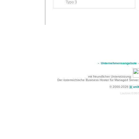
Typo 3
-
Unternehmensangebote
mit freundlicher Unterstützung:
Der österreichische Business Hoster für Managed Server
© 2000-2026
)|( uni
Laufzeit:0:00