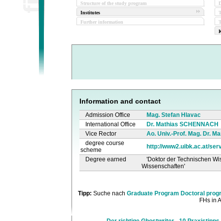
Structure of the study program
D
Institutes
Further information
T
K
Information and contact
Admission Office
Mag. Stefan Hlavac
International Office
Dr. Mathias SCHENNACH
Vice Rector
Ao. Univ.-Prof. Mag. Dr. Ma
degree course
http://www2.uibk.ac.at/serv
scheme
Degree earned
'Doktor der Technischen Wis
Wissenschaften'
Tipp:
Suche nach
Graduate Program Doctoral prog
FHs in A