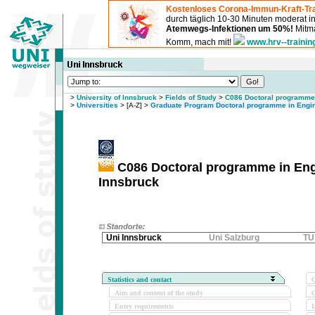
Kostenloses Corona-Immun-Kraft-Tra
durch täglich 10-30 Minuten moderat 
Atemwegs-Infektionen um 50%!
Mitma
Komm, mach mit!
www.hrv--trainin
>
University of Innsbruck
>
Fields of Study
>
C086 Doctoral programme 
>
Universities
> [A-Z] >
Graduate Program Doctoral programme in Engi
C086 Doctoral programme in Engi
Innsbruck
Uni Innsbruck
Uni Salzburg
TU
Statistics and contact
Q
Aim and content of the study
O
Entry requirements
I