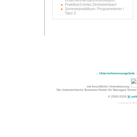
Unternehmenskommunikation
Praktikant (m/w) Zentraleinkauf
Sommerpraktikum: Programmierer /
Typo 3
-
Unternehmensangebote
mit freundlicher Unterstützung:
Der österreichische Business Hoster für Managed Server
© 2000-2026
)|( uni
Laufzeit:0:00