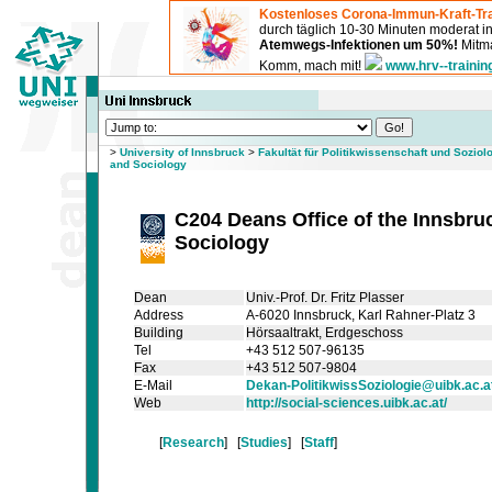
Kostenloses Corona-Immun-Kraft-Tra
durch täglich 10-30 Minuten moderat 
Atemwegs-Infektionen um 50%!
Mitma
Komm, mach mit!
www.hrv--trainin
>
University of Innsbruck
>
Fakultät für Politikwissenschaft und Soziol
and Sociology
C204 Deans Office of the Innsbruc
Sociology
Dean
Univ.-Prof. Dr. Fritz Plasser
Address
A-6020 Innsbruck, Karl Rahner-Platz 3
Building
Hörsaaltrakt
, Erdgeschoss
Tel
+43 512 507-96135
Fax
+43 512 507-9804
E-Mail
Dekan-PolitikwissSoziologie@uibk.ac.a
Web
http://social-sciences.uibk.ac.at/
[
Research
] [
Studies
] [
Staff
]