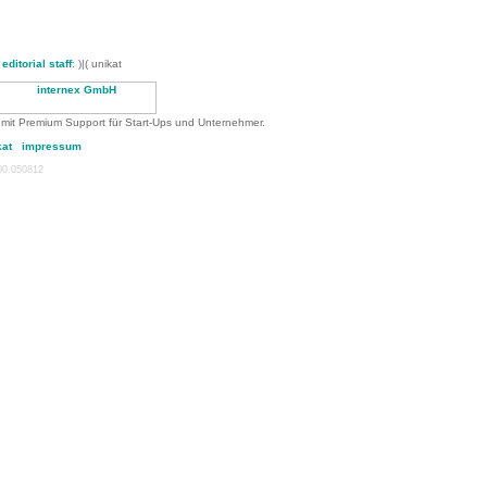
-
editorial staff
: )|( unikat
 mit Premium Support für Start-Ups und Unternehmer.
kat
impressum
:00.050812