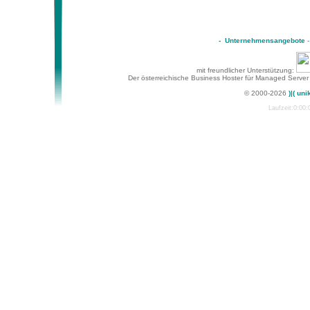
-
Unternehmensangebote
mit freundlicher Unterstützung:
Der österreichische Business Hoster für Managed Server
© 2000-2026
)|( uni
Laufzeit:0:00