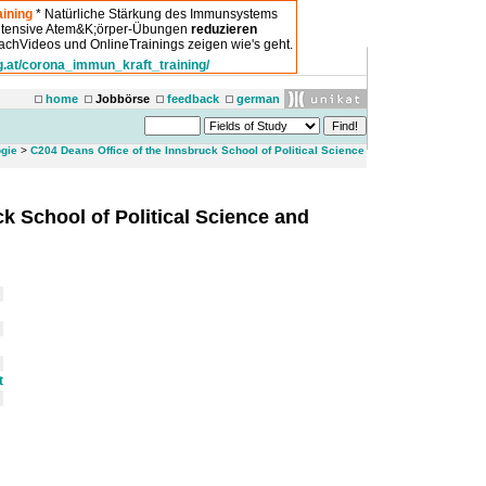
ining
* Natürliche Stärkung des Immunsystems
intensive Atem&K;örper-Übungen
reduzieren
chVideos und OnlineTrainings zeigen wie's geht.
g.at/corona_immun_kraft_training/
home
Jobbörse
feedback
german
ogie
>
C204 Deans Office of the Innsbruck School of Political Science
k School of Political Science and
t